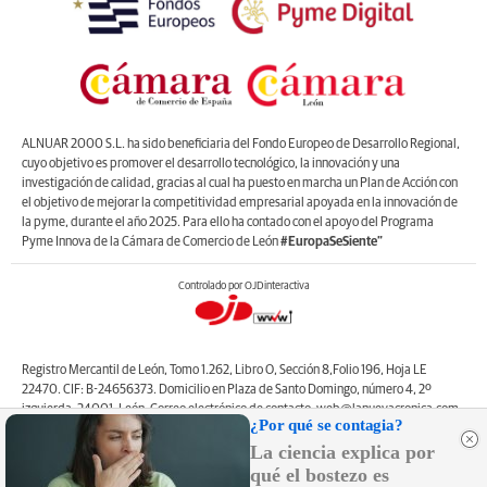
ALNUAR 2000 S.L. ha sido beneficiaria del Fondo Europeo de Desarrollo Regional,
cuyo objetivo es promover el desarrollo tecnológico, la innovación y una
investigación de calidad, gracias al cual ha puesto en marcha un Plan de Acción con
el objetivo de mejorar la competitividad empresarial apoyada en la innovación de
la pyme, durante el año 2025. Para ello ha contado con el apoyo del Programa
Pyme Innova de la Cámara de Comercio de León
#EuropaSeSiente”
Controlado por OJDinteractiva
Registro Mercantil de León, Tomo 1.262, Libro O, Sección 8,Folio 196, Hoja LE
22470. CIF: B-24656373. Domicilio en Plaza de Santo Domingo, número 4, 2º
izquierda, 24001, León. Correo electrónico de contacto: web@lanuevacronica.com.
¿Por qué se contagia?
Copyright © ALNUAR 2000 S.L. (LA NUEVA CRÓNICA). Incluye contenidos de la
La ciencia explica por
empresa, de empresas del grupo o de terceros.
qué el bostezo es