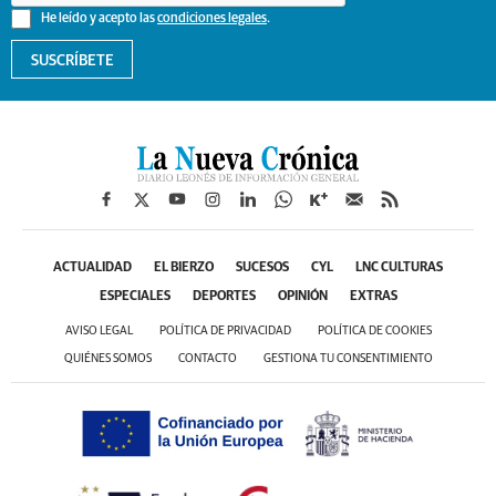
He leído y acepto las
condiciones legales
.
SUSCRÍBETE
ACTUALIDAD
EL BIERZO
SUCESOS
CYL
LNC CULTURAS
ESPECIALES
DEPORTES
OPINIÓN
EXTRAS
AVISO LEGAL
POLÍTICA DE PRIVACIDAD
POLÍTICA DE COOKIES
QUIÉNES SOMOS
CONTACTO
GESTIONA TU CONSENTIMIENTO