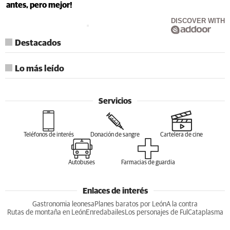
antes, pero mejor!
DISCOVER WITH
Destacados
Lo más leído
Servicios
Teléfonos de interés
Donación de sangre
Cartelera de cine
Autobuses
Farmacias de guardia
Enlaces de interés
Gastronomia leonesa
Planes baratos por León
A la contra
Rutas de montaña en León
Enredabailes
Los personajes de Ful
Cataplasma