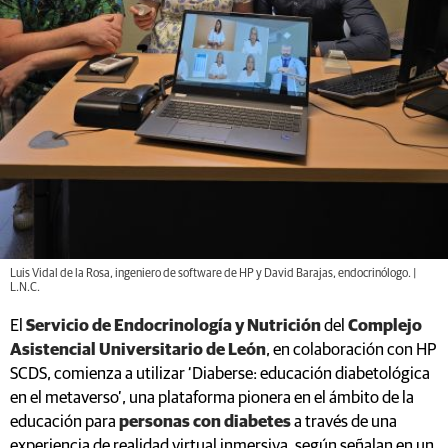
Luis Vidal de la Rosa, ingeniero de software de HP y David Barajas, endocrinólogo. |
L.N.C.
El
Servicio de Endocrinología y Nutrición
del
Complejo
Asistencial Universitario de León
, en colaboración con HP
SCDS, comienza a utilizar ‘Diaberse: educación diabetológica
en el metaverso’, una plataforma pionera en el ámbito de la
educación para
personas con diabetes
a través de una
experiencia de realidad virtual inmersiva, según señalan en un