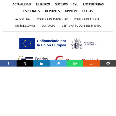
ACTUALIDAD
EL BIERZO
SUCESOS
CYL
LNC CULTURAS
ESPECIALES
DEPORTES
OPINIÓN
EXTRAS
AVISO LEGAL
POLÍTICA DE PRIVACIDAD
POLÍTICA DE COOKIES
QUIÉNES SOMOS
CONTACTO
GESTIONA TU CONSENTIMIENTO
ALNUAR 2000 S.L. ha sido beneficiaria del Fondo Europeo de Desarrollo Regional,
cuyo objetivo es promover el desarrollo tecnológico, la innovación y una
investigación de calidad, gracias al cual ha puesto en marcha un Plan de Acción con
el objetivo de mejorar la competitividad empresarial apoyada en la innovación de
la pyme, durante el año 2025. Para ello ha contado con el apoyo del Programa
Pyme Innova de la Cámara de Comercio de León
#EuropaSeSiente”