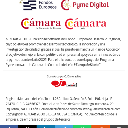
ALNUAR 2000 S.L. ha sido beneficiaria del Fondo Europeo de Desarrollo Regional,
cuyo objetivo es promover el desarrollo tecnológico, la innovación y una
investigación de calidad, gracias al cual ha puesto en marcha un Plan de Acción con
el objetivo de mejorar la competitividad empresarial apoyada en la innovación de
la pyme, durante el año 2025. Para ello ha contado con el apoyo del Programa
Pyme Innova de la Cámara de Comercio de León
#EuropaSeSiente”
Controlado por OJDinteractiva
Registro Mercantil de León, Tomo 1.262, Libro O, Sección 8,Folio 196, Hoja LE
22470. CIF: B-24656373. Domicilio en Plaza de Santo Domingo, número 4, 2º
izquierda, 24001, León. Correo electrónico de contacto: web@lanuevacronica.com.
Copyright © ALNUAR 2000 S.L. (LA NUEVA CRÓNICA). Incluye contenidos de la
empresa, de empresas del grupo o de terceros.