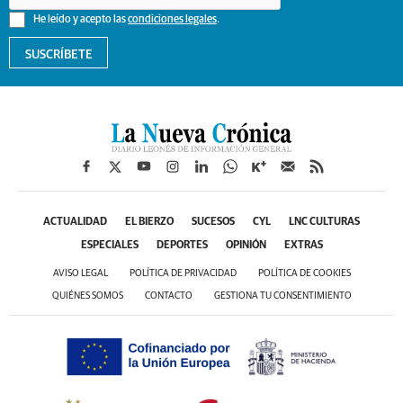
He leído y acepto las
condiciones legales
.
SUSCRÍBETE
ACTUALIDAD
EL BIERZO
SUCESOS
CYL
LNC CULTURAS
ESPECIALES
DEPORTES
OPINIÓN
EXTRAS
AVISO LEGAL
POLÍTICA DE PRIVACIDAD
POLÍTICA DE COOKIES
QUIÉNES SOMOS
CONTACTO
GESTIONA TU CONSENTIMIENTO