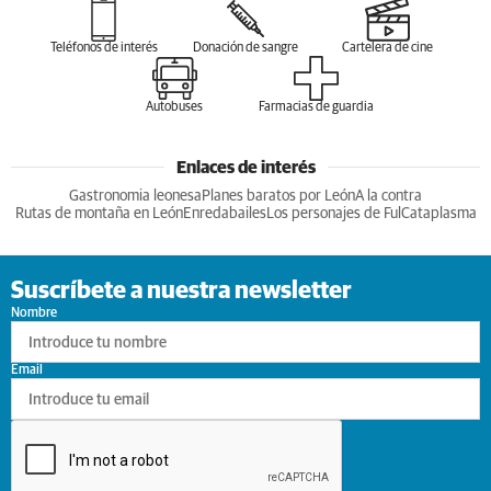
Teléfonos de interés
Donación de sangre
Cartelera de cine
Autobuses
Farmacias de guardia
Enlaces de interés
Gastronomia leonesa
Planes baratos por León
A la contra
Rutas de montaña en León
Enredabailes
Los personajes de Ful
Cataplasma
Suscríbete a nuestra newsletter
Nombre
Email