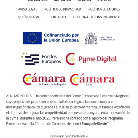
ESPECIALES
DEPORTES
OPINIÓN
EXTRAS
AVISO LEGAL
POLÍTICA DE PRIVACIDAD
POLÍTICA DE COOKIES
QUIÉNES SOMOS
CONTACTO
GESTIONA TU CONSENTIMIENTO
ALNUAR 2000 S.L. ha sido beneficiaria del Fondo Europeo de Desarrollo Regional,
cuyo objetivo es promover el desarrollo tecnológico, la innovación y una
investigación de calidad, gracias al cual ha puesto en marcha un Plan de Acción con
el objetivo de mejorar la competitividad empresarial apoyada en la innovación de
la pyme, durante el año 2025. Para ello ha contado con el apoyo del Programa
Pyme Innova de la Cámara de Comercio de León
#EuropaSeSiente”
Controlado por OJDinteractiva