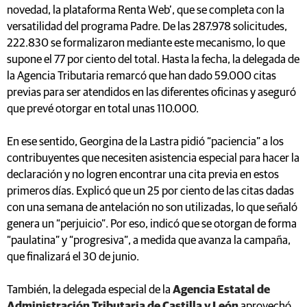
novedad, la plataforma Renta Web’, que se completa con la
versatilidad del programa Padre. De las 287.978 solicitudes,
222.830 se formalizaron mediante este mecanismo, lo que
supone el 77 por ciento del total. Hasta la fecha, la delegada de
la Agencia Tributaria remarcó que han dado 59.000 citas
previas para ser atendidos en las diferentes oficinas y aseguró
que prevé otorgar en total unas 110.000.
En ese sentido, Georgina de la Lastra pidió “paciencia” a los
contribuyentes que necesiten asistencia especial para hacer la
declaración y no logren encontrar una cita previa en estos
primeros días. Explicó que un 25 por ciento de las citas dadas
con una semana de antelación no son utilizadas, lo que señaló
genera un “perjuicio”. Por eso, indicó que se otorgan de forma
“paulatina” y “progresiva”, a medida que avanza la campaña,
que finalizará el 30 de junio.
También, la delegada especial de la
Agencia Estatal de
Administración Tributaria de Castilla y León
aprovechó