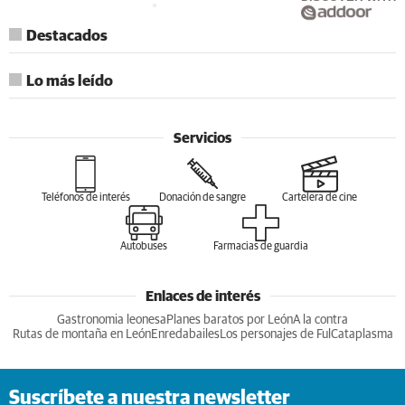
Destacados
Lo más leído
Servicios
Teléfonos de interés
Donación de sangre
Cartelera de cine
Autobuses
Farmacias de guardia
Enlaces de interés
Gastronomia leonesa
Planes baratos por León
A la contra
Rutas de montaña en León
Enredabailes
Los personajes de Ful
Cataplasma
Suscríbete a nuestra newsletter