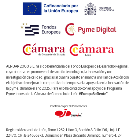
ALNUAR 2000 S.L. ha sido beneficiaria del Fondo Europeo de Desarrollo Regional,
cuyo objetivo es promover el desarrollo tecnológico, la innovación y una
investigación de calidad, gracias al cual ha puesto en marcha un Plan de Acción con
el objetivo de mejorar la competitividad empresarial apoyada en la innovación de
la pyme, durante el año 2025. Para ello ha contado con el apoyo del Programa
Pyme Innova de la Cámara de Comercio de León
#EuropaSeSiente”
Controlado por OJDinteractiva
Registro Mercantil de León, Tomo 1.262, Libro O, Sección 8,Folio 196, Hoja LE
22470. CIF: B-24656373. Domicilio en Plaza de Santo Domingo, número 4, 2º