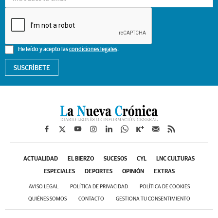
He leído y acepto las
condiciones legales
.
SUSCRÍBETE
ACTUALIDAD
EL BIERZO
SUCESOS
CYL
LNC CULTURAS
ESPECIALES
DEPORTES
OPINIÓN
EXTRAS
AVISO LEGAL
POLÍTICA DE PRIVACIDAD
POLÍTICA DE COOKIES
QUIÉNES SOMOS
CONTACTO
GESTIONA TU CONSENTIMIENTO