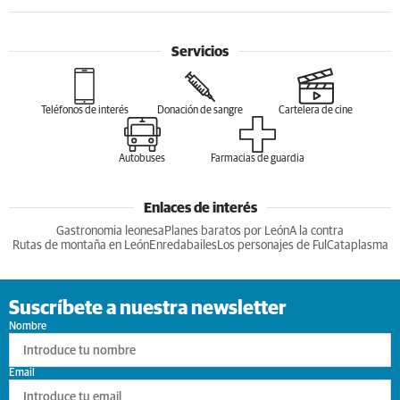
Servicios
Teléfonos de interés
Donación de sangre
Cartelera de cine
Autobuses
Farmacias de guardia
Enlaces de interés
Gastronomia leonesa
Planes baratos por León
A la contra
Rutas de montaña en León
Enredabailes
Los personajes de Ful
Cataplasma
Suscríbete a nuestra newsletter
Nombre
Email