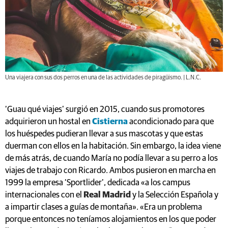
Una viajera con sus dos perros en una de las actividades de piragüismo. | L.N.C.
‘Guau qué viajes’ surgió en 2015, cuando sus promotores
adquirieron un hostal en
Cistierna
acondicionado para que
los huéspedes pudieran llevar a sus mascotas y que estas
duerman con ellos en la habitación. Sin embargo, la idea viene
de más atrás, de cuando María no podía llevar a su perro a los
viajes de trabajo con Ricardo. Ambos pusieron en marcha en
1999 la empresa ‘Sportlider’, dedicada «a los campus
internacionales con el
Real Madrid
y la Selección Española y
a impartir clases a guías de montaña». «Era un problema
porque entonces no teníamos alojamientos en los que poder