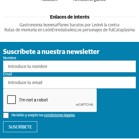
Enlaces de interés
Gastronomia leonesa
Planes baratos por León
A la contra
Rutas de montaña en León
Enredabailes
Los personajes de Ful
Cataplasma
Suscríbete a nuestra newsletter
Nombre
Email
He leído y acepto las
condiciones legales
.
SUSCRÍBETE