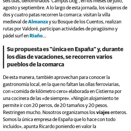
seis días, denominados ‘Campus Dog’, en los meses de julio,
agosto y septiembre. A lo largo de esta jornada, los viajeros de
dos y cuatro patas recorren la comarca: visitan la villa
medieval de
Almanza
y su Bosque de los Cuentos, realizan
rutas por Valdoré, participan actividades de piragüismo y
pádel surf en
Riaño
...
Su propuesta es "única en España" y, durante
los días de vacaciones, se recorren varios
pueblos de la comarca
De esta manera, también aprovechan para conocer la
gastronomía local, en la que no faltan las ollas ferroviarias,
con «comida de kilómetro cero» elaborada en Cistierna por
una cocinera de las «de siempre». «Ningún alojamiento te
permite ir con 20 perros, de 20 tamaños y 20 pesos.
Restringen mucho. Nosotros organizamos los
viajes
enteros.
Somos la única empresa de España que lo hace con todo
incluido», apunta Ricardo poniendo en valor la