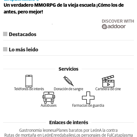
Un verdadero MMORPG de la vieja escuela ¡Cómo los de
antes, pero mejor!
DISCOVER WITH
Destacados
Lo más leído
Servicios
Teléfonos de interés
Donación de sangre
Cartelera de cine
Autobuses
Farmacias de guardia
Enlaces de interés
Gastronomia leonesa
Planes baratos por León
A la contra
Rutas de montaña en León
Enredabailes
Los personajes de Ful
Cataplasma