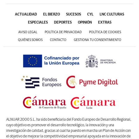
ACTUALIDAD
EL BIERZO
SUCESOS
CYL
LNC CULTURAS
ESPECIALES
DEPORTES
OPINIÓN
EXTRAS
AVISO LEGAL
POLÍTICA DE PRIVACIDAD
POLÍTICA DE COOKIES
QUIÉNES SOMOS
CONTACTO
GESTIONA TU CONSENTIMIENTO
ALNUAR 2000 S.L. ha sido beneficiaria del Fondo Europeo de Desarrollo Regional,
cuyo objetivo es promover el desarrollo tecnológico, la innovación y una
investigación de calidad, gracias al cual ha puesto en marcha un Plan de Acción con
el objetivo de mejorar la competitividad empresarial apoyada en la innovación de