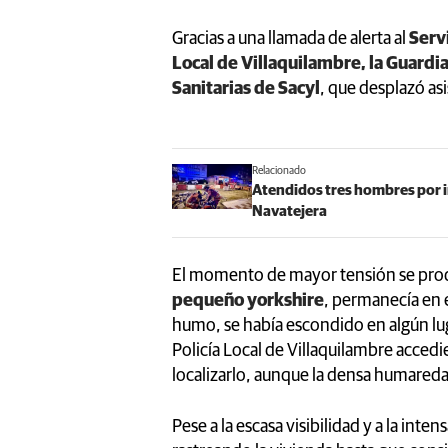
Gracias a una llamada de alerta al
Servi
Local de Villaquilambre, la Guardi
Sanitarias de Sacyl
, que desplazó asi
Relacionado
Atendidos tres hombres por i
Navatejera
El momento de mayor tensión se produ
pequeño yorkshire
, permanecía en e
humo, se había escondido en algún lug
Policía Local de Villaquilambre accedi
localizarlo, aunque la densa humared
Pese a la escasa visibilidad y a la int