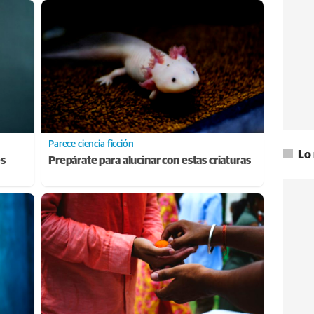
Parece ciencia ficción
Lo
es
Prepárate para alucinar con estas criaturas