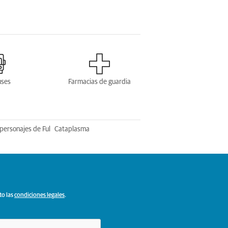
uses
Farmacias de guardia
personajes de Ful
Cataplasma
to las
condiciones legales
.