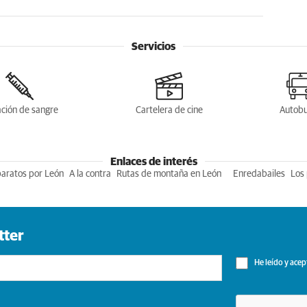
Servicios
ción de sangre
Cartelera de cine
Autob
Enlaces de interés
baratos por León
A la contra
Rutas de montaña en León
Enredabailes
Los 
tter
He leído y acep