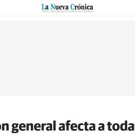
RZO
SUCESOS
CULTURAS
ESPECIALES
DEPORTES
 general afecta a toda