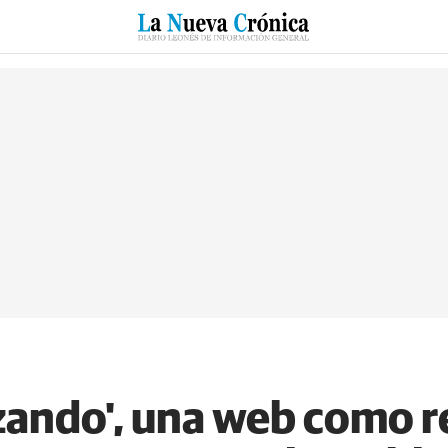
RZO
SUCESOS
CULTURAS
ESPECIALES
DEPORTES
zando', una web como r