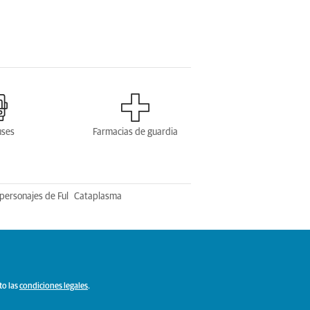
uses
Farmacias de guardia
personajes de Ful
Cataplasma
to las
condiciones legales
.