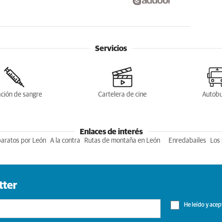
Servicios
ción de sangre
Cartelera de cine
Autob
Enlaces de interés
baratos por León
A la contra
Rutas de montaña en León
Enredabailes
Los 
tter
He leído y acep