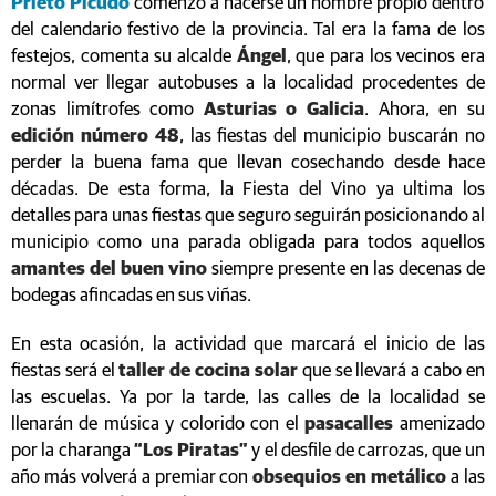
Prieto Picudo
comenzó a hacerse un nombre propio dentro
del calendario festivo de la provincia. Tal era la fama de los
festejos, comenta su alcalde
Ángel
, que para los vecinos era
normal ver llegar autobuses a la localidad procedentes de
zonas limítrofes como
Asturias o Galicia
. Ahora, en su
edición número 48
, las fiestas del municipio buscarán no
perder la buena fama que llevan cosechando desde hace
décadas. De esta forma, la Fiesta del Vino ya ultima los
detalles para unas fiestas que seguro seguirán posicionando al
municipio como una parada obligada para todos aquellos
amantes del buen vino
siempre presente en las decenas de
bodegas afincadas en sus viñas.
En esta ocasión, la actividad que marcará el inicio de las
fiestas será el
taller de cocina solar
que se llevará a cabo en
las escuelas. Ya por la tarde, las calles de la localidad se
llenarán de música y colorido con el
pasacalles
amenizado
por la charanga
“Los Piratas”
y el desfile de carrozas, que un
año más volverá a premiar con
obsequios en metálico
a las