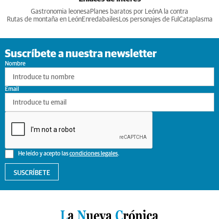
Gastronomia leonesa
Planes baratos por León
A la contra
Rutas de montaña en León
Enredabailes
Los personajes de Ful
Cataplasma
Suscríbete a nuestra newsletter
Nombre
Email
He leído y acepto las
condiciones legales
.
SUSCRÍBETE