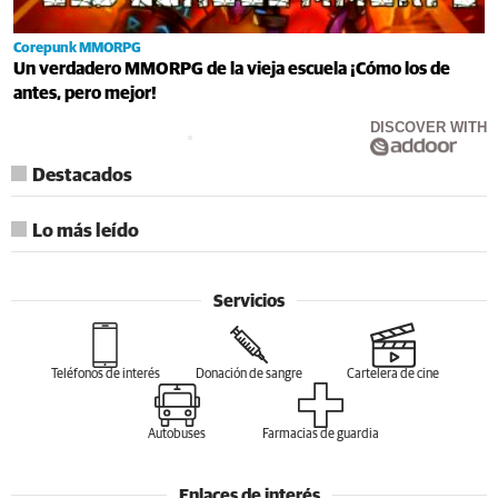
Corepunk MMORPG
Un verdadero MMORPG de la vieja escuela ¡Cómo los de
antes, pero mejor!
DISCOVER WITH
Destacados
Lo más leído
Servicios
Teléfonos de interés
Donación de sangre
Cartelera de cine
Autobuses
Farmacias de guardia
Enlaces de interés