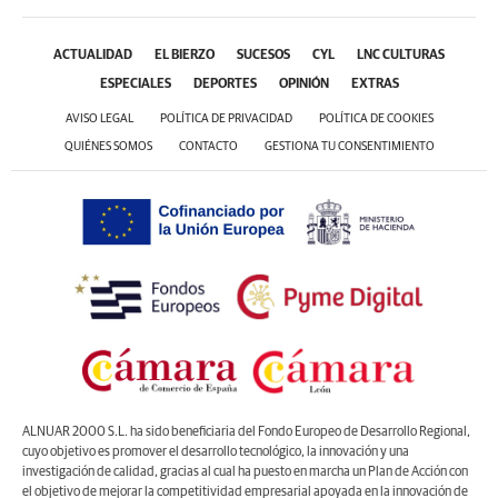
ACTUALIDAD
EL BIERZO
SUCESOS
CYL
LNC CULTURAS
ESPECIALES
DEPORTES
OPINIÓN
EXTRAS
AVISO LEGAL
POLÍTICA DE PRIVACIDAD
POLÍTICA DE COOKIES
QUIÉNES SOMOS
CONTACTO
GESTIONA TU CONSENTIMIENTO
ALNUAR 2000 S.L. ha sido beneficiaria del Fondo Europeo de Desarrollo Regional,
cuyo objetivo es promover el desarrollo tecnológico, la innovación y una
investigación de calidad, gracias al cual ha puesto en marcha un Plan de Acción con
el objetivo de mejorar la competitividad empresarial apoyada en la innovación de