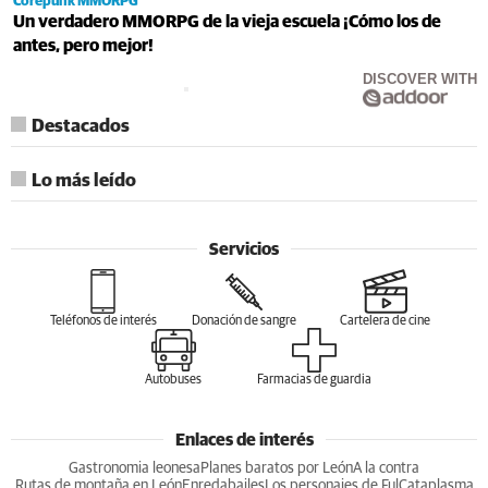
Corepunk MMORPG
Un verdadero MMORPG de la vieja escuela ¡Cómo los de
antes, pero mejor!
DISCOVER WITH
Destacados
Lo más leído
Servicios
Teléfonos de interés
Donación de sangre
Cartelera de cine
Autobuses
Farmacias de guardia
Enlaces de interés
Gastronomia leonesa
Planes baratos por León
A la contra
Rutas de montaña en León
Enredabailes
Los personajes de Ful
Cataplasma