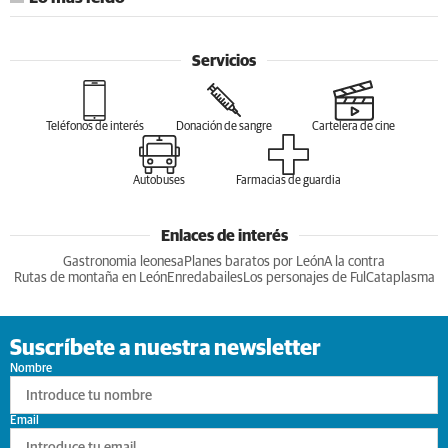
Servicios
Teléfonos de interés
Donación de sangre
Cartelera de cine
Autobuses
Farmacias de guardia
Enlaces de interés
Gastronomia leonesa
Planes baratos por León
A la contra
Rutas de montaña en León
Enredabailes
Los personajes de Ful
Cataplasma
Suscríbete a nuestra newsletter
Nombre
Email