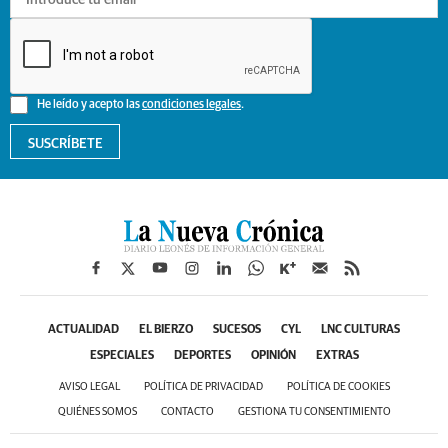
He leído y acepto las
condiciones legales
.
SUSCRÍBETE
ACTUALIDAD
EL BIERZO
SUCESOS
CYL
LNC CULTURAS
ESPECIALES
DEPORTES
OPINIÓN
EXTRAS
AVISO LEGAL
POLÍTICA DE PRIVACIDAD
POLÍTICA DE COOKIES
QUIÉNES SOMOS
CONTACTO
GESTIONA TU CONSENTIMIENTO