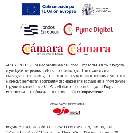
ALNUAR 2000 S.L. ha sido beneficiaria del Fondo Europeo de Desarrollo Regional,
cuyo objetivo es promover el desarrollo tecnológico, la innovación y una
investigación de calidad, gracias al cual ha puesto en marcha un Plan de Acción con
el objetivo de mejorar la competitividad empresarial apoyada en la innovación de
la pyme, durante el año 2025. Para ello ha contado con el apoyo del Programa
Pyme Innova de la Cámara de Comercio de León
#EuropaSeSiente”
Controlado por OJDinteractiva
Registro Mercantil de León, Tomo 1.262, Libro O, Sección 8,Folio 196, Hoja LE
22470. CIF: B-24656373. Domicilio en Plaza de Santo Domingo, número 4, 2º