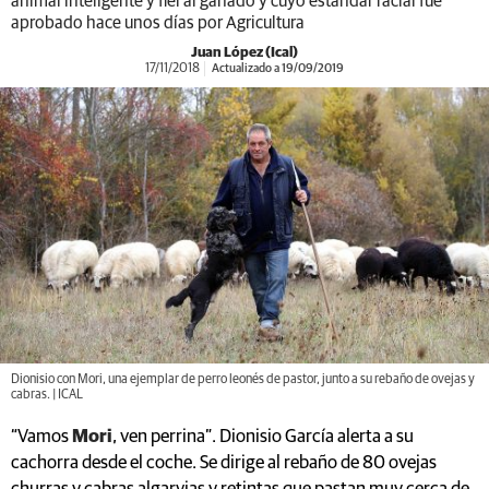
animal inteligente y fiel al ganado y cuyo estándar racial fue
aprobado hace unos días por Agricultura
Juan López (Ical)
17/11/2018
Actualizado a 19/09/2019
Dionisio con Mori, una ejemplar de perro leonés de pastor, junto a su rebaño de ovejas y
cabras. | ICAL
“Vamos
Mori
, ven perrina”. Dionisio García alerta a su
cachorra desde el coche. Se dirige al rebaño de 80 ovejas