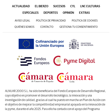
ACTUALIDAD
EL BIERZO
SUCESOS
CYL
LNC CULTURAS
ESPECIALES
DEPORTES
OPINIÓN
EXTRAS
AVISO LEGAL
POLÍTICA DE PRIVACIDAD
POLÍTICA DE COOKIES
QUIÉNES SOMOS
CONTACTO
GESTIONA TU CONSENTIMIENTO
ALNUAR 2000 S.L. ha sido beneficiaria del Fondo Europeo de Desarrollo Regional,
cuyo objetivo es promover el desarrollo tecnológico, la innovación y una
investigación de calidad, gracias al cual ha puesto en marcha un Plan de Acción con
el objetivo de mejorar la competitividad empresarial apoyada en la innovación de
la pyme, durante el año 2025. Para ello ha contado con el apoyo del Programa