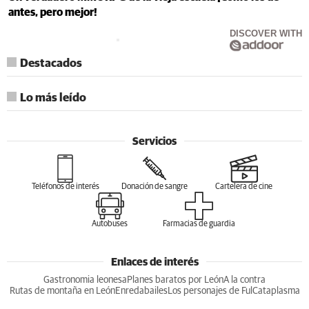
antes, pero mejor!
DISCOVER WITH
Destacados
Lo más leído
Servicios
Teléfonos de interés
Donación de sangre
Cartelera de cine
Autobuses
Farmacias de guardia
Enlaces de interés
Gastronomia leonesa
Planes baratos por León
A la contra
Rutas de montaña en León
Enredabailes
Los personajes de Ful
Cataplasma