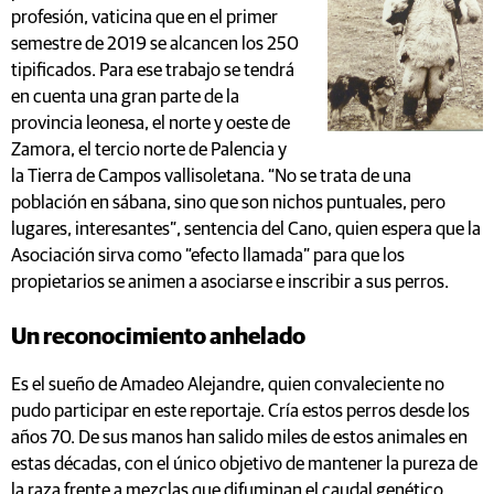
profesión, vaticina que en el primer
semestre de 2019 se alcancen los 250
tipificados. Para ese trabajo se tendrá
en cuenta una gran parte de la
provincia leonesa, el norte y oeste de
Zamora, el tercio norte de Palencia y
la Tierra de Campos vallisoletana. “No se trata de una
población en sábana, sino que son nichos puntuales, pero
lugares, interesantes”, sentencia del Cano, quien espera que la
Asociación sirva como “efecto llamada” para que los
propietarios se animen a asociarse e inscribir a sus perros.
Un reconocimiento anhelado
Es el sueño de Amadeo Alejandre, quien convaleciente no
pudo participar en este reportaje. Cría estos perros desde los
años 70. De sus manos han salido miles de estos animales en
estas décadas, con el único objetivo de mantener la pureza de
la raza frente a mezclas que difuminan el caudal genético.