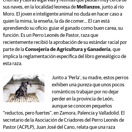
churras y cabras algarvias y retintas que pastan muy cerca de
sus naves, en la localidad leonesa de
Mellanzos
, junto al río
Moro. El joven e inteligente animal no duda en hacer caso a
quien la mima, la enseña, la da de comer… El can está
aprendiendo su oficio: guiar el ganado como buen carea, su
función. Es un Perro Leonés de Pastor, raza que
recientemente recibió la aprobación de su estándar racial por
parte de la
Consejería de Agricultura y Ganadería
, que
implica la reglamentación específica del libro genealógico de
esta raza.
Junto a ‘Perla’, su madre, estos perros
exhiben una pureza que unos pocos
románticos trabajan por no dejar
perder en la provincia de León,
aunque se conocen pequeños
“reductos, pero fuertes”, en Zamora, Palencia y Valladolid. El
secretario de la Asociación de Criadores del Perro Leonés de
Pastor (ACPLP), Juan José del Cano, relata que una raza