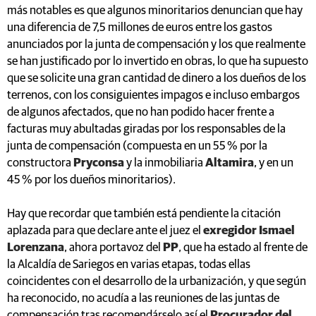
más notables es que algunos minoritarios denuncian que hay
una diferencia de 7,5 millones de euros entre los gastos
anunciados por la junta de compensación y los que realmente
se han justificado por lo invertido en obras, lo que ha supuesto
que se solicite una gran cantidad de dinero a los dueños de los
terrenos, con los consiguientes impagos e incluso embargos
de algunos afectados, que no han podido hacer frente a
facturas muy abultadas giradas por los responsables de la
junta de compensación (compuesta en un 55 % por la
constructora
Pryconsa
y la inmobiliaria
Altamira
, y en un
45 % por los dueños minoritarios).
Hay que recordar que también está pendiente la citación
aplazada para que declare ante el juez el
exregidor Ismael
Lorenzana
, ahora portavoz del
PP
, que ha estado al frente de
la Alcaldía de Sariegos en varias etapas, todas ellas
coincidentes con el desarrollo de la urbanización, y que según
ha reconocido, no acudía a las reuniones de las juntas de
compensación tras recomendárselo así el
Procurador del