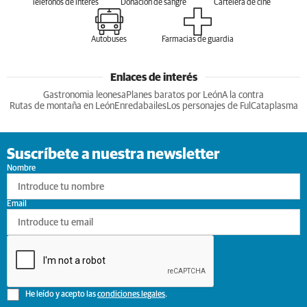
Teléfonos de interés
Donación de sangre
Cartelera de cine
Autobuses
Farmacias de guardia
Enlaces de interés
Gastronomia leonesa
Planes baratos por León
A la contra
Rutas de montaña en León
Enredabailes
Los personajes de Ful
Cataplasma
Suscríbete a nuestra newsletter
Nombre
Email
He leído y acepto las
condiciones legales
.