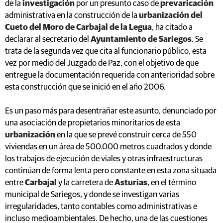
de la
investigación
por un presunto caso de
prevaricación
administrativa en la construcción de la
urbanización del
Cueto del Moro de Carbajal de la Legua
, ha citado a
declarar al secretario del
Ayuntamiento de Sariegos
. Se
trata de la segunda vez que cita al funcionario público, esta
vez por medio del Juzgado de Paz, con el objetivo de que
entregue la documentación requerida con anterioridad sobre
esta construcción que se inició en el año 2006.
Es un paso más para desentrañar este asunto, denunciado por
una asociación de propietarios minoritarios de esta
urbanización
en la que se prevé construir cerca de 550
viviendas en un área de 500.000 metros cuadrados y donde
los trabajos de ejecución de viales y otras infraestructuras
continúan de forma lenta pero constante en esta zona situada
entre
Carbajal
y la carretera de
Asturias
, en el término
municipal de Sariegos, y donde se investigan varias
irregularidades, tanto contables como administrativas e
incluso medioambientales. De hecho, una de las cuestiones