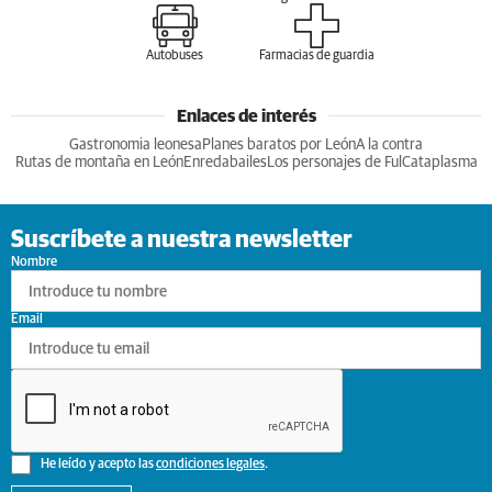
Autobuses
Farmacias de guardia
Enlaces de interés
Gastronomia leonesa
Planes baratos por León
A la contra
Rutas de montaña en León
Enredabailes
Los personajes de Ful
Cataplasma
Suscríbete a nuestra newsletter
Nombre
Email
He leído y acepto las
condiciones legales
.