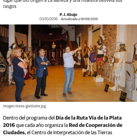
lugar que dio origen a La Bañeza y una muestra desvela sus
rasgos
P. J. Abajo
03/10/2016
Actualizado a 19/09/2019
imagen-borea-gladiador.jpg
Dentro del programa del
Día de la Ruta Vía de la Plata
2016
que cada año organiza la
Red de Cooperación de
Ciudades,
el Centro de Interpretación de las Tierras