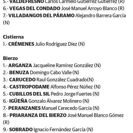
5.-
VALDEFRESNO
Carlos Carmelo Gutiérrez Gutiérrez (R)
6.-
VEGAS DEL CONDADO
José Manuel Arroyo Blanco (R)
7.-
VILLADANGOS DEL PÁRAMO
Alejandro Barrera García
(N)
Cistierna
1.-
CRÉMENES
Julio Rodríguez Díez (N)
Bierzo
1.-
ARGANZA
Jacqueline Ramírez González (N)
2.-
BENUZA
Domingo Cabo Valle (N)
3.-
CARUCEDO
Raul González Cuadrado(N)
4.-
CASTROPODAME
Alfonso Pérez Núñez (N)
5.-
CUBILLOS DEL SIL
Pedro Jorge Fuertes (N)
6.-
IGÜEÑA
Gonzalo Álvarez Molinero (N)
7.-
PERANZANES
Manuel Cerecedo García (N)
8.-
PRIARANZA DEL BIERZO
José Manuel Blanco Gómez
(R)
9.-
SOBRADO
Ignacio Fernández García (N)