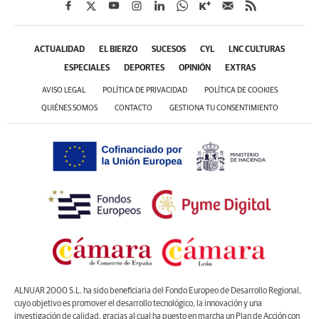
ACTUALIDAD
EL BIERZO
SUCESOS
CYL
LNC CULTURAS
ESPECIALES
DEPORTES
OPINIÓN
EXTRAS
AVISO LEGAL
POLÍTICA DE PRIVACIDAD
POLÍTICA DE COOKIES
QUIÉNES SOMOS
CONTACTO
GESTIONA TU CONSENTIMIENTO
ALNUAR 2000 S.L. ha sido beneficiaria del Fondo Europeo de Desarrollo Regional,
cuyo objetivo es promover el desarrollo tecnológico, la innovación y una
investigación de calidad, gracias al cual ha puesto en marcha un Plan de Acción con