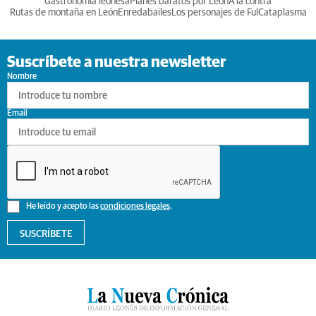
Gastronomia leonesa
Planes baratos por León
A la contra
Rutas de montaña en León
Enredabailes
Los personajes de Ful
Cataplasma
Suscríbete a nuestra newsletter
Nombre
Email
He leído y acepto las
condiciones legales
.
SUSCRÍBETE