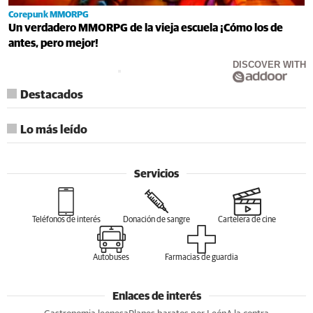
Corepunk MMORPG
Un verdadero MMORPG de la vieja escuela ¡Cómo los de
antes, pero mejor!
DISCOVER WITH
Destacados
Lo más leído
Servicios
Teléfonos de interés
Donación de sangre
Cartelera de cine
Autobuses
Farmacias de guardia
Enlaces de interés