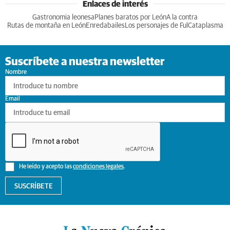
Enlaces de interés
Gastronomia leonesa
Planes baratos por León
A la contra
Rutas de montaña en León
Enredabailes
Los personajes de Ful
Cataplasma
Suscríbete a nuestra newsletter
Nombre
Email
He leído y acepto las
condiciones legales
.
SUSCRÍBETE