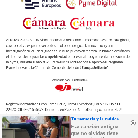
ALNUAR 2000 S.L. ha sido beneficiaria del Fondo Europeo de Desarrollo Regional,
cuyo objetivo es promover el desarrollo tecnológico, la innovación y una
investigación de calidad, gracias al cual ha puesto en marcha un Plan de Acción con
el objetivo de mejorar la competitividad empresarial apoyada en la innovación de
la pyme, durante el año 2025. Para ello ha contado con el apoyo del Programa
Pyme Innova de la Cámara de Comercio de León
#EuropaSeSiente”
Controlado por OJDinteractiva
Registro Mercantil de León, Tomo 1.262, Libro O, Sección 8,Folio 196, Hoja LE
22470. CIF: B-24656373. Domicilio en Plaza de Santo Domingo, número 4, 2º
izquierda, 24001, León. Correo electrónico de contacto: web@lanuevacronica.com.
Tu memoria y la música
Copyright © ALNUAR 2000 S.L. (LA NUEVA CRÓNICA). Incluye contenidos de la
Esa canción antigua
empresa, de empresas del grupo o de terceros.
que no olvidas tiene