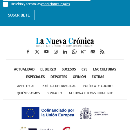
He leído y acepto las
condiciones legales
.
SUSCRÍBETE
ACTUALIDAD
EL BIERZO
SUCESOS
CYL
LNC CULTURAS
ESPECIALES
DEPORTES
OPINIÓN
EXTRAS
AVISO LEGAL
POLÍTICA DE PRIVACIDAD
POLÍTICA DE COOKIES
QUIÉNES SOMOS
CONTACTO
GESTIONA TU CONSENTIMIENTO