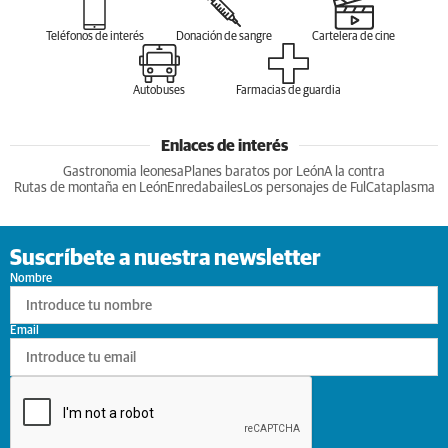
Teléfonos de interés
Donación de sangre
Cartelera de cine
Autobuses
Farmacias de guardia
Enlaces de interés
Gastronomia leonesa
Planes baratos por León
A la contra
Rutas de montaña en León
Enredabailes
Los personajes de Ful
Cataplasma
Suscríbete a nuestra newsletter
Nombre
Email