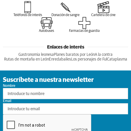
Teléfonos de interés
Donación de sangre
Cartelera de cine
Autobuses
Farmacias de guardia
Enlaces de interés
Gastronomia leonesa
Planes baratos por León
A la contra
Rutas de montaña en León
Enredabailes
Los personajes de Ful
Cataplasma
Suscríbete a nuestra newsletter
Nombre
Email