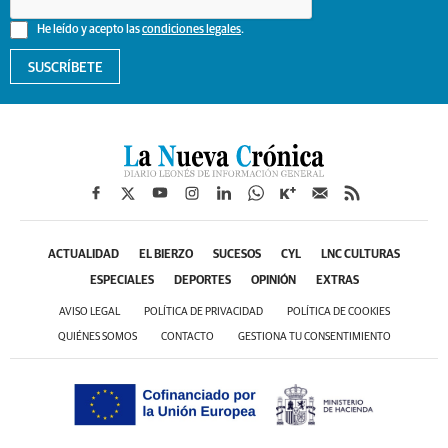
He leído y acepto las
condiciones legales
.
SUSCRÍBETE
ACTUALIDAD
EL BIERZO
SUCESOS
CYL
LNC CULTURAS
ESPECIALES
DEPORTES
OPINIÓN
EXTRAS
AVISO LEGAL
POLÍTICA DE PRIVACIDAD
POLÍTICA DE COOKIES
QUIÉNES SOMOS
CONTACTO
GESTIONA TU CONSENTIMIENTO