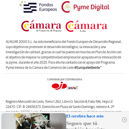
ALNUAR 2000 S.L. ha sido beneficiaria del Fondo Europeo de Desarrollo Regional,
cuyo objetivo es promover el desarrollo tecnológico, la innovación y una
investigación de calidad, gracias al cual ha puesto en marcha un Plan de Acción con
el objetivo de mejorar la competitividad empresarial apoyada en la innovación de
la pyme, durante el año 2025. Para ello ha contado con el apoyo del Programa
Pyme Innova de la Cámara de Comercio de León
#EuropaSeSiente”
Controlado por OJDinteractiva
Registro Mercantil de León, Tomo 1.262, Libro O, Sección 8,Folio 196, Hoja LE
22470. CIF: B-24656373. Domicilio en Plaza de Santo Domingo, número 4, 2º
izquierda, 24001, León. Correo electrónico de contacto: web@lanuevacronica.com.
El cerebro hace esto
Copyright © ALNUAR 2000 S.L. (LA NUEVA CRÓNICA). Incluye contenidos de la
Seguro que tú
empresa, de empresas del grupo o de terceros.