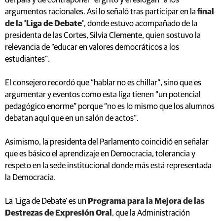
del país y de contraponer “el grito y el eslógan” a los
argumentos racionales. Así lo señaló tras participar en la
final
de la 'Liga de Debate'
, donde estuvo acompañado de la
presidenta de las Cortes, Silvia Clemente, quien sostuvo la
relevancia de “educar en valores democráticos a los
estudiantes”.
El consejero recordó que “hablar no es chillar”, sino que es
argumentar y eventos como esta liga tienen “un potencial
pedagógico enorme” porque “no es lo mismo que los alumnos
debatan aquí que en un salón de actos”.
Asimismo, la presidenta del Parlamento coincidió en señalar
que es básico el aprendizaje en Democracia, tolerancia y
respeto en la sede institucional donde más está representada
la Democracia.
La 'Liga de Debate' es un
Programa para la Mejora de las
Destrezas de Expresión Oral
, que la Administración