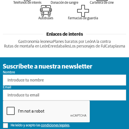
Teléfonos de interés
Donación de sangre
Cartelera de cine
Autobuses
Farmacias de guardia
Enlaces de interés
Gastronomia leonesa
Planes baratos por León
A la contra
Rutas de montaña en León
Enredabailes
Los personajes de Ful
Cataplasma
Suscríbete a nuestra newsletter
Nombre
Email
He leído y acepto las
condiciones legales
.