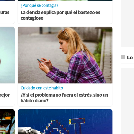
¿Por qué se contagia?
turas
La ciencia explica por qué el bostezo es
contagioso
Lo
Cuidado con este hábito
mejor
¿Y si el problema no fuera el estrés, sino un
hábito diario?