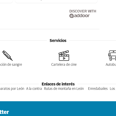
DISCOVER WITH
Servicios
ción de sangre
Cartelera de cine
Autob
Enlaces de interés
baratos por León
A la contra
Rutas de montaña en León
Enredabailes
Los 
tter