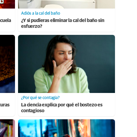
Adiós a la cal del baño
cuela
¿Y si pudieras eliminar la cal del baño sin
esfuerzo?
¿Por qué se contagia?
turas
La ciencia explica por qué el bostezo es
contagioso