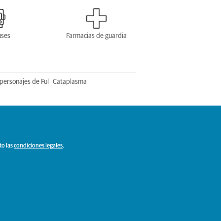
uses
Farmacias de guardia
personajes de Ful
Cataplasma
to las
condiciones legales
.