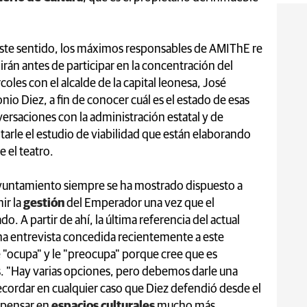
ste sentido, los máximos responsables de AMIThE re
irán antes de participar en la concentración del
coles con el alcalde de la capital leonesa, José
nio Diez, a fin de conocer cuál es el estado de esas
ersaciones con la administración estatal y de
litarle el estudio de viabilidad que están elaborando
e el teatro.
yuntamiento siempre se ha mostrado dispuesto a
ir la
gestión
del Emperador una vez que el
do. A partir de ahí, la última referencia del actual
una entrevista concedida recientemente a este
e "ocupa" y le "preocupa" porque cree que es
. "Hay varias opciones, pero debemos darle una
recordar en cualquier caso que Diez defendió desde el
 "pensar en
espacios culturales
mucho más