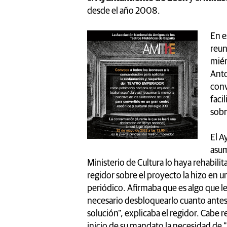
desde el año 2008.
En e
reun
miér
Anto
conv
faci
sobr
El A
asum
Ministerio de Cultura lo haya rehabilita
regidor sobre el proyecto la hizo en 
periódico. Afirmaba que es algo que l
necesario desbloquearlo cuanto antes
solución", explicaba el regidor. Cabe 
inicio de su mandato la necesidad de