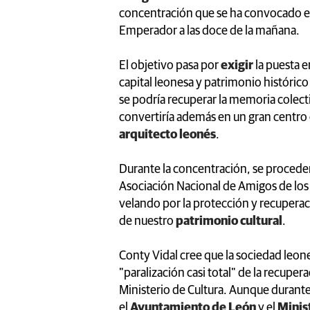
concentración que se ha convocado est
Emperador a las doce de la mañana.
El objetivo pasa por
exigir
la puesta e
capital leonesa y patrimonio histórico 
se podría recuperar la memoria colect
convertiría además en un gran centro es
arquitecto leonés
.
Durante la concentración, se proceder
Asociación Nacional de Amigos de los 
velando por la protección y recuper
de nuestro
patrimonio cultural
.
Conty Vidal cree que la sociedad leone
"paralización casi total" de la recuper
Ministerio de Cultura. Aunque durante
el
Ayuntamiento de León
y el
Minis