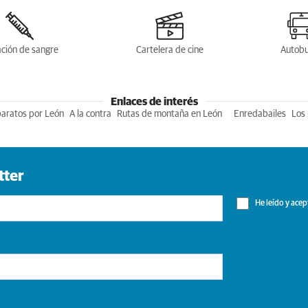
ción de sangre
Cartelera de cine
Autob
Enlaces de interés
baratos por León
A la contra
Rutas de montaña en León
Enredabailes
Los 
tter
He leído y acep