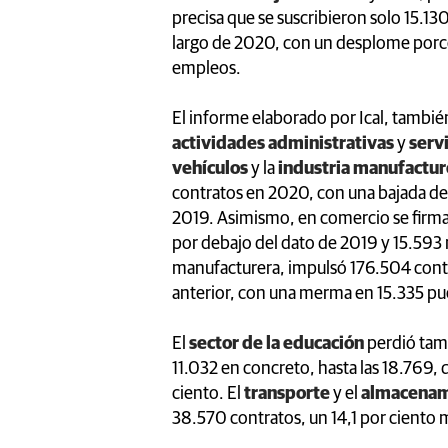
precisa que se suscribieron solo 15.130
largo de 2020, con un desplome porce
empleos.
El informe elaborado por Ical, tambié
actividades administrativas
y
servi
vehículos
y la
industria manufactur
contratos en 2020, con una bajada del
2019. Asimismo, en comercio se firmar
por debajo del dato de 2019 y 15.593 m
manufacturera, impulsó 176.504 cont
anterior, con una merma en 15.335 pu
El
sector de la educación
perdió tam
11.032 en concreto, hasta las 18.769,
ciento. El
transporte
y el
almacena
38.570 contratos, un 14,1 por ciento