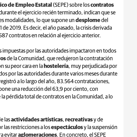
lico de Empleo Estatal
(SEPE) sobre los
contratos
urante el ejercicio recién terminado, indican que se
tes modalidades, lo que supone un
desplome
del
de 2019. Es decir, el año pasado, la crisis derivada
7 contratos en relación al ejercicio anterior.
nes impuestas por las autoridades impactaron en todos
vos
de la Comunidad, que redujeron la contratación
n su peor cara en la
hostelería
, muy perjudicada por
dos por las autoridades durante varios meses durante
r registró a lo largo del año, 83.564 contrataciones,
supone una reducción del 63,9 por ciento, con
la pérdida total de contratos en la Comunidad, a lo
de las
actividades artísticas
,
recreativas
y de
 las restricciones a los
espectáculos
y la suspensión
ra evitar
aglomeraciones
. En concreto, el SEPE