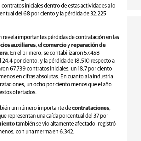
 contratos iniciales dentro de estas actividades a lo
ntual del 68 por ciento y la pérdida de 32.225
n revela importantes pérdidas de contratación en las
cios auxiliares
, el
comercio
y
reparación de
era
. En el primero, se contabilizaron 57.458
 24,4 por ciento, y la pérdida de 18.510 respecto a
on 67.739 contratos iniciales, un 18,7 por ciento
enos en cifras absolutas. En cuanto a la industria
rataciones, un ocho por ciento menos que el año
estos ofertados.
bién un número importante de
contrataciones
,
 que representan una caída porcentual del 37 por
miento
también se vio altamente afectado, registró
 menos, con una merma en 6.342.