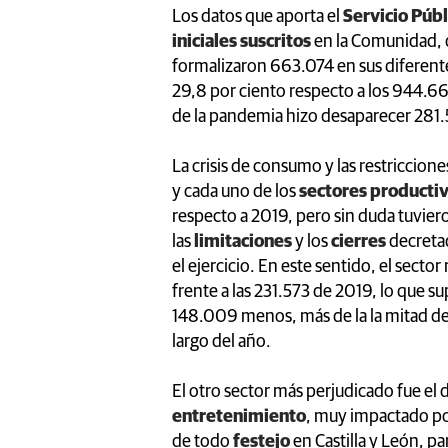
Los datos que aporta el
Servicio Púb
iniciales suscritos
en la Comunidad, d
formalizaron 663.074 en sus diferen
29,8 por ciento respecto a los 944.661 
de la pandemia hizo desaparecer 281.58
La crisis de consumo y las restriccio
y cada uno de los
sectores producti
respecto a 2019, pero sin duda tuviero
las
limitaciones
y los
cierres
decreta
el ejercicio. En este sentido, el secto
frente a las 231.573 de 2019, lo que 
148.009 menos, más de la la mitad de 
largo del año.
El otro sector más perjudicado fue el 
entretenimiento
, muy impactado por
de todo
festejo
en Castilla y León, pa