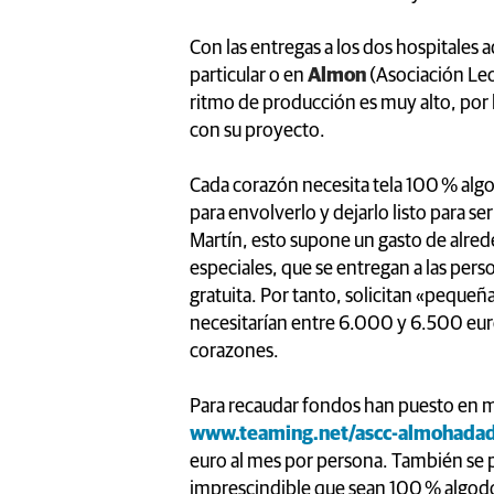
Con las entregas a los dos hospitales a
particular o en
Almon
(Asociación Le
ritmo de producción es muy alto, por 
con su proyecto.
Cada corazón necesita tela 100 % algo
para envolverlo y dejarlo listo para s
Martín, esto supone un gasto de alre
especiales, que se entregan a las p
gratuita. Por tanto, solicitan «peque
necesitarían entre 6.000 y 6.500 eur
corazones.
Para recaudar fondos han puesto en m
www.teaming.net/ascc-almohadad
euro al mes por persona. También se 
imprescindible que sean 100 % algodó