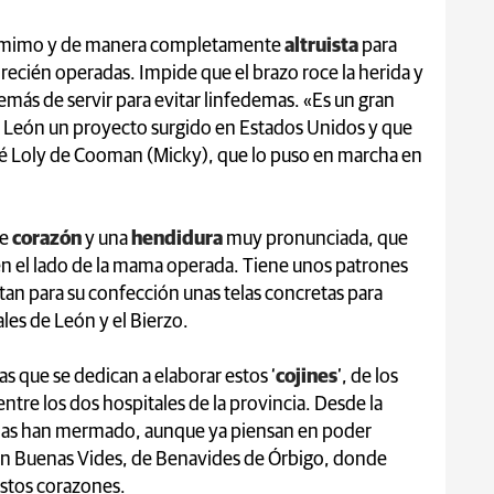
on mimo y de manera completamente
altruista
para
 recién operadas. Impide que el brazo roce la herida y
emás de servir para evitar linfedemas. «Es un gran
 a León un proyecto surgido en Estados Unidos y que
José Loly de Cooman (Micky), que lo puso en marcha en
de
corazón
y una
hendidura
muy pronunciada, que
 en el lado de la mama operada. Tiene unos patrones
itan para su confección unas telas concretas para
les de León y el Bierzo.
as que se dedican a elaborar estos ‘
cojines
’, de los
ntre los dos hospitales de la provincia. Desde la
arias han mermado, aunque ya piensan en poder
ción Buenas Vides, de Benavides de Órbigo, donde
estos corazones.