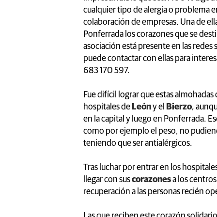
cualquier tipo de alergia o problema e
colaboración de empresas. Una de ella
Ponferrada los corazones que se destin
asociación está presente en las redes
puede contactar con ellas para intere
683 170 597.
Fue difícil lograr que estas almohadas
hospitales de
León
y el
Bierzo
, aunq
en la capital y luego en Ponferrada. E
como por ejemplo el peso, no pudiend
teniendo que ser antialérgicos.
Tras luchar por entrar en los hospital
llegar con sus
corazones
a los centros
recuperación a las personas recién o
Las que reciben este corazón solidario