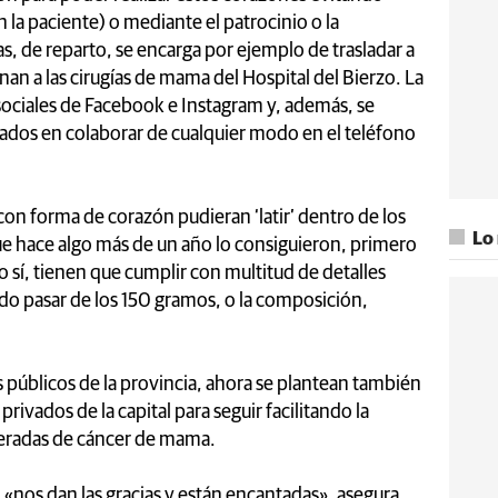
n la paciente) o mediante el patrocinio o la
s, de reparto, se encarga por ejemplo de trasladar a
an a las cirugías de mama del Hospital del Bierzo. La
 sociales de Facebook e Instagram y, además, se
sados en colaborar de cualquier modo en el teléfono
 con forma de corazón pudieran ‘latir’ dentro de los
Lo
ue hace algo más de un año lo consiguieron, primero
so sí, tienen que cumplir con multitud de detalles
o pasar de los 150 gramos, o la composición,
es públicos de la provincia, ahora se plantean también
 privados de la capital para seguir facilitando la
peradas de cáncer de mama.
 «nos dan las gracias y están encantadas», asegura