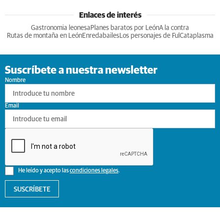
Enlaces de interés
Gastronomia leonesa
Planes baratos por León
A la contra
Rutas de montaña en León
Enredabailes
Los personajes de Ful
Cataplasma
Suscríbete a nuestra newsletter
Nombre
Email
He leído y acepto las
condiciones legales
.
SUSCRÍBETE