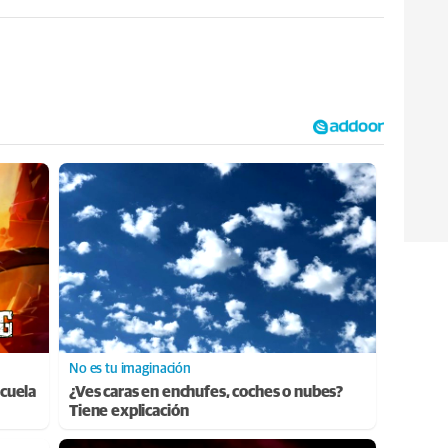
No es tu imaginación
cuela
¿Ves caras en enchufes, coches o nubes?
Tiene explicación