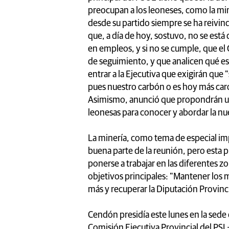
preocupan a los leoneses, como la mi
desde su partido siempre se ha reivi
que, a día de hoy, sostuvo, no se est
en empleos, y si no se cumple, que el
de seguimiento, y que analicen qué e
entrar a la Ejecutiva que exigirán qu
pues nuestro carbón o es hoy más car
Asimismo, anunció que propondrán una
leonesas para conocer y abordar la n
La minería, como tema de especial im
buena parte de la reunión, pero esta 
ponerse a trabajar en las diferentes z
objetivos principales: "Mantener los
más y recuperar la Diputación Provinci
Cendón presidía este lunes en la sede d
Comisión Ejecutiva Provincial del PSL