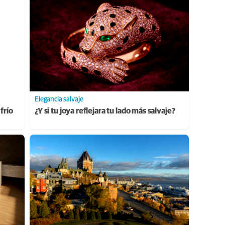
Elegancia salvaje
frío
¿Y si tu joya reflejara tu lado más salvaje?