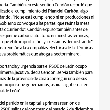
nería. También en este sentido Cendón recordó que
ndicado el cumplimiento del
Plan del Carbón
, algo
á dando: "No se está cumpliendo ni en producciones ni
 Gobierno convoque a las partes, que reúna la mesa
stá ocurriendo". Cendón expuso también antes de
e "se queme carbón autóctono en nuestras térmicas,
o que el de importación, y lo estamos demostrando".
 reunión a las compañías eléctricas de las térmicas
ueva problemática que ahoga al sector minero.
portancia y urgencia para el PSOE de León ocupó
primera Ejecutiva, decía Cendón, servía también para
onas de la provincia de cara a conseguir uno de sus
 municipios que gobernamos, aspirar a gobernar en
al de León".
el partido en la capital la primera reunión de
-PSOE salida del congreso del pasado 2 de diciembre.