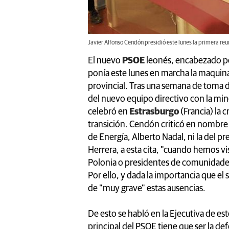
Javier Alfonso Cendón presidió este lunes la primera re
El nuevo
PSOE
leonés, encabezado 
ponía este lunes en marcha la maquinar
provincial. Tras una semana de toma d
del nuevo equipo directivo con la min
celebró en
Estrasburgo
(Francia) la
transición. Cendón criticó en nombre 
de Energía, Alberto Nadal, ni la del pr
Herrera, a esta cita, "cuando hemos vi
Polonia o presidentes de comunidade
Por ello, y dada la importancia que el 
de "muy grave" estas ausencias.
De esto se habló en la Ejecutiva de es
principal del PSOE tiene que ser la d