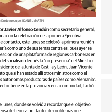
unión de su equipo. | DANIEL MARTÍN
por
Javier Alfonso Cendón
como secretario general,
ia con la celebración de la primera Ejecutiva
e contacto, este lunes se celebró la primera reunión
ería como uno de sus temas centrales, pues ayer se
 creación de una plataforma de regiones carboneras en
del socialismo leonés la "no presencia" del Ministro
esidente de la Junta de Castilla y León, Juan Vicente
sto que sí han estado allí otros ministros como el
s autónomas productoras de países como Alemania".
sector tiene en la provincia y en la comunidad, tachó
te lunes, donde se volvió a recordar que el objetivo
efensa de León y, por tanto, de problemas que