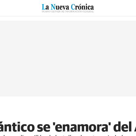
RZO
SUCESOS
CULTURAS
ESPECIALES
DEPORTES
ntico se 'enamora' del