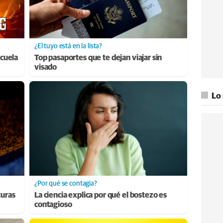
¿El tuyo está en la lista?
cuela
Top pasaportes que te dejan viajar sin
visado
Lo
¿Por qué se contagia?
turas
La ciencia explica por qué el bostezo es
contagioso