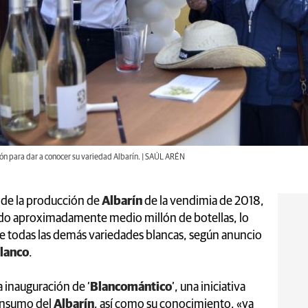
eón para dar a conocer su variedad Albarín. | SAÚL ARÉN
 de la producción de
Albarín
de la vendimia de 2018,
do aproximadamente medio millón de botellas, lo
de todas las demás variedades blancas, según anuncio
Blanco
.
a inauguración de ‘
Blancomántico
’, una iniciativa
consumo del
Albarín
, así como su conocimiento, «ya