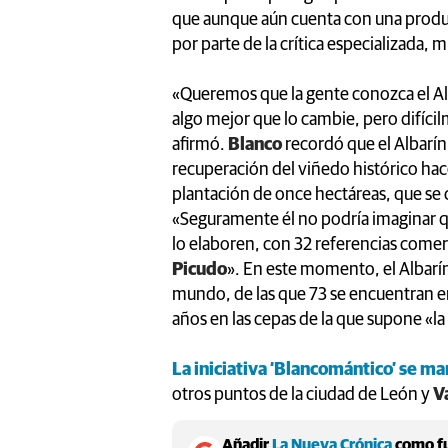
que aunque aún cuenta con una produc
por parte de la crítica especializada,
«Queremos que la gente conozca el Alb
algo mejor que lo cambie, pero difíc
afirmó.
Blanco
recordó que el Albarín 
recuperación del viñedo histórico ha
plantación de once hectáreas, que se
«Seguramente él no podría imaginar q
lo elaboren, con 32 referencias come
Picudo
». En este momento, el Albarí
mundo, de las que 73 se encuentran e
años en las cepas de la que supone «la
La iniciativa ‘Blancomántico’ se m
otros puntos de la ciudad de León y
V
Añadir
La Nueva Crónica
como fu