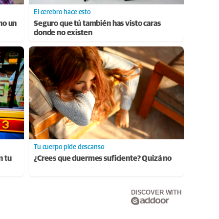
El cerebro hace esto
ino un
Seguro que tú también has visto caras
donde no existen
Tu cuerpo pide descanso
n tu
¿Crees que duermes suficiente? Quizá no
DISCOVER WITH