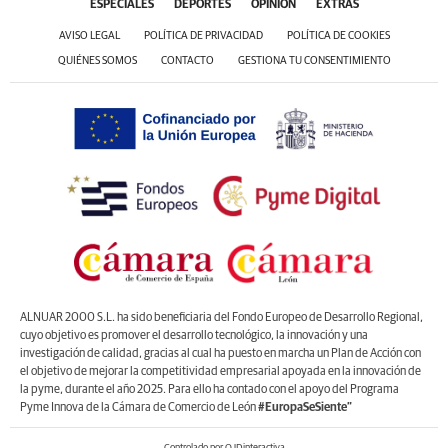
ESPECIALES
DEPORTES
OPINIÓN
EXTRAS
AVISO LEGAL
POLÍTICA DE PRIVACIDAD
POLÍTICA DE COOKIES
QUIÉNES SOMOS
CONTACTO
GESTIONA TU CONSENTIMIENTO
ALNUAR 2000 S.L. ha sido beneficiaria del Fondo Europeo de Desarrollo Regional,
cuyo objetivo es promover el desarrollo tecnológico, la innovación y una
investigación de calidad, gracias al cual ha puesto en marcha un Plan de Acción con
el objetivo de mejorar la competitividad empresarial apoyada en la innovación de
la pyme, durante el año 2025. Para ello ha contado con el apoyo del Programa
Pyme Innova de la Cámara de Comercio de León
#EuropaSeSiente”
Controlado por OJDinteractiva