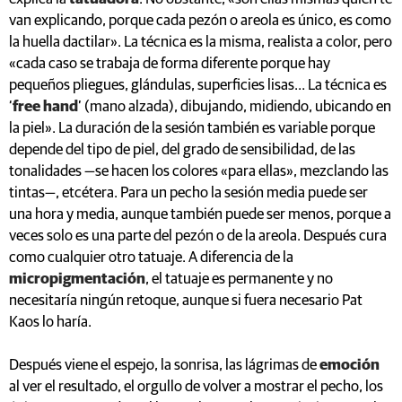
van explicando, porque cada pezón o areola es único, es como
la huella dactilar». La técnica es la misma, realista a color, pero
«cada caso se trabaja de forma diferente porque hay
pequeños pliegues, glándulas, superficies lisas… La técnica es
‘
free hand
’ (mano alzada), dibujando, midiendo, ubicando en
la piel». La duración de la sesión también es variable porque
depende del tipo de piel, del grado de sensibilidad, de las
tonalidades —se hacen los colores «para ellas», mezclando las
tintas—, etcétera. Para un pecho la sesión media puede ser
una hora y media, aunque también puede ser menos, porque a
veces solo es una parte del pezón o de la areola. Después cura
como cualquier otro tatuaje. A diferencia de la
micropigmentación
, el tatuaje es permanente y no
necesitaría ningún retoque, aunque si fuera necesario Pat
Kaos lo haría.
Después viene el espejo, la sonrisa, las lágrimas de
emoción
al ver el resultado, el orgullo de volver a mostrar el pecho, los