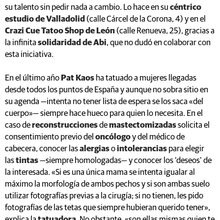
su talento sin pedir nada a cambio. Lo hace en su
céntrico
estudio de Valladolid
(calle Cárcel de la Corona, 4) y en el
Crazi Cue Tatoo Shop de León
(calle Renueva, 25), gracias a
la infinita
solidaridad de Abi
, que no dudó en colaborar con
esta iniciativa.
En el último año
Pat Kaos
ha tatuado a mujeres llegadas
desde todos los puntos de España y aunque no sobra sitio en
su agenda —intenta no tener lista de espera se los saca «del
cuerpo»— siempre hace hueco para quien lo necesita. En el
caso de
reconstrucciones
de
mastectomizadas
solicita el
consentimiento previo del
oncólogo
y del médico de
cabecera, conocer las
alergias
o
intolerancias
para elegir
las
tintas
—siempre homologadas— y conocer los ‘deseos’ de
la interesada. «Si es una única mama se intenta igualar al
máximo la morfología de ambos pechos y si son ambas suelo
utilizar fotografías previas a la cirugía; si no tienen, les pido
fotografías de las tetas que siempre hubieran querido tener»,
explica la
tatuadora
. No obstante, «son ellas mismas quien te