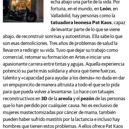
echa abajo una parte de la vida. Por
fortuna, en el mundo, en
León
, en
Valladolid, hay personas como la
tatuadora leonesa Pat Kaos
, capaz
de levantar parte de lo que se viene
abajo, de reconstruir sonrisas y autoestimas. Ella sabe lo que
son esas demoliciones. Tres años de problemas de salud la
llevaron a redirigir su vida. Tuvo que dejar su trabajo como
comercial, retomar su formación en Artes e iniciar una
apasionante carrera entre tintas y agujas. Aquella experiencia
potenció su parte más solidaria y ahora que tiene fuerzas,
talento y «capacidad para ayudar a los demás» no duda en dar
un empujoncito de manera altruista a todo el que se lo pida
para que pueda volver a levantarse. Lo hace con tatuajes
reconstructivos en
3D
de la
areola
y el
pezón
de las personas
que lo han perdido por cualquier causa. No es exclusivo de
mujeres mastectomizadas por cáncer de mama, también
pueden haber sufrido mastitis por la lactancia e incluso hay
hombres que tienen estos problemas. A ellos ofrece Pat Kaos