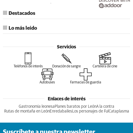
DISCOVER WITH
Destacados
Lo más leído
Servicios
Teléfonos de interés
Donación de sangre
Cartelera de cine
Autobuses
Farmacias de guardia
Enlaces de interés
Gastronomia leonesa
Planes baratos por León
A la contra
Rutas de montaña en León
Enredabailes
Los personajes de Ful
Cataplasma
Suscríbete a nuestra newsletter