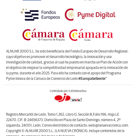
ALNUAR 2000 S.L. ha sido beneficiaria del Fondo Europeo de Desarrollo Regional,
cuyo objetivo es promover el desarrollo tecnológico, la innovación y una
investigación de calidad, gracias al cual ha puesto en marcha un Plan de Acción con
el objetivo de mejorar la competitividad empresarial apoyada en la innovación de
la pyme, durante el año 2025. Para ello ha contado con el apoyo del Programa
Pyme Innova de la Cámara de Comercio de León
#EuropaSeSiente”
Controlado por OJDinteractiva
Registro Mercantil de León, Tomo 1.262, Libro O, Sección 8,Folio 196, Hoja LE
22470. CIF: B-24656373. Domicilio en Plaza de Santo Domingo, número 4, 2º
izquierda, 24001, León. Correo electrónico de contacto: web@lanuevacronica.com.
Copyright © ALNUAR 2000 S.L. (LA NUEVA CRÓNICA). Incluye contenidos de la