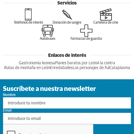
Servicios
Teléfonos de interés
Donación de sangre
Cartelera de cine
Autobuses
Farmacias de guardia
Enlaces de interés
Gastronomia leonesa
Planes baratos por León
A la contra
Rutas de montaña en León
Enredabailes
Los personajes de Ful
Cataplasma
Suscríbete a nuestra newsletter
Nombre
Email