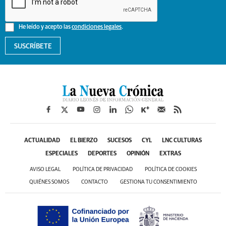
He leído y acepto las
condiciones legales
.
SUSCRÍBETE
ACTUALIDAD
EL BIERZO
SUCESOS
CYL
LNC CULTURAS
ESPECIALES
DEPORTES
OPINIÓN
EXTRAS
AVISO LEGAL
POLÍTICA DE PRIVACIDAD
POLÍTICA DE COOKIES
QUIÉNES SOMOS
CONTACTO
GESTIONA TU CONSENTIMIENTO