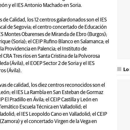
eón y el IES Antonio Machado en Soria.
de Calidad, los 12 centros galardonados son el IES
scal de Segovia; el centro concertado de Educación
IES Montes Obarenses de Miranda de Ebro (Burgos);
ique (Soria); el CEIP Rufino Blanco en Salamanca; el
a Providencia en Palencia; el Instituto de
 CRA Tres ríos en Santa Cristina de la Polvorosa
a (Ávila), el EOEP Sector 2 de Soria y el IES
Lo
s (Ávila).
ivas de calidad, los diez centros reconocidos son el
León; el IES La Rambla en San Esteban de Gormaz
IP El Pradillo en Ávila; el CEIP Castilla y León en
Temático Escuela Técnica en Valladolid; el
dolid; el IES Leopoldo Cano en Valladolid; el CEIP
 (Zamora) y el concertado Virgen de la Vega en