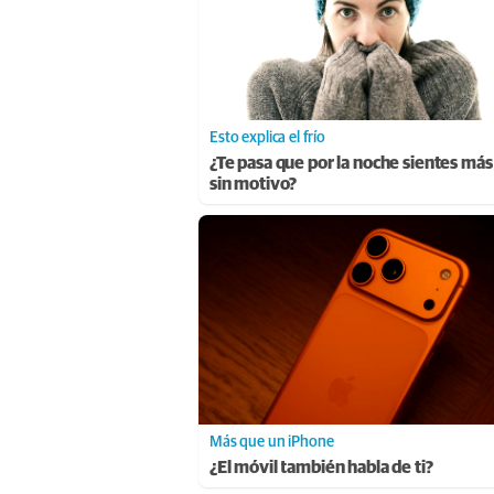
Esto explica el frío
¿Te pasa que por la noche sientes más 
sin motivo?
Más que un iPhone
¿El móvil también habla de ti?