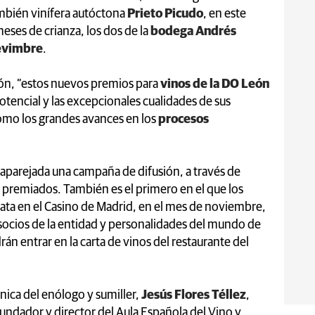
ambién vinífera autóctona
Prieto Picudo
, en este
eses de crianza, los dos de la
bodega Andrés
evimbre
.
ón, “estos nuevos premios para
vinos de la DO León
otencial y las excepcionales cualidades de sus
como los grandes avances en los
procesos
a aparejada una campaña de difusión, a través de
os premiados. También es el primero en el que los
ata en el Casino de Madrid, en el mes de noviembre,
socios de la entidad y personalidades del mundo de
án entrar en la carta de vinos del restaurante del
nica del enólogo y sumiller,
Jesús Flores Téllez
,
fundador y director del Aula Española del Vino y