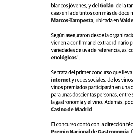
blancos jóvenes, y del
Golán
, de la t
caso en la de tintos con más de doce m
Marcos-Tampesta
, ubicada en
Vald
Según aseguraron desde la organizaci
vienen a confirmar el extraordinario p
variedades de uva de referencia, así 
enológicos
”.
Se trata del primer concurso que llev
internet
y redes sociales, de los vin
vinos premiados participarán en una c
para unas doscientas personas, entre 
la gastronomía y el vino. Además, podr
Casino de Madrid
.
El concurso contó con la dirección téc
Premio Nacional de Gastronomía
, 