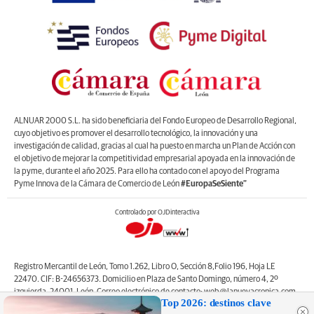
ALNUAR 2000 S.L. ha sido beneficiaria del Fondo Europeo de Desarrollo Regional,
cuyo objetivo es promover el desarrollo tecnológico, la innovación y una
investigación de calidad, gracias al cual ha puesto en marcha un Plan de Acción con
el objetivo de mejorar la competitividad empresarial apoyada en la innovación de
la pyme, durante el año 2025. Para ello ha contado con el apoyo del Programa
Pyme Innova de la Cámara de Comercio de León
#EuropaSeSiente”
Controlado por OJDinteractiva
Registro Mercantil de León, Tomo 1.262, Libro O, Sección 8,Folio 196, Hoja LE
22470. CIF: B-24656373. Domicilio en Plaza de Santo Domingo, número 4, 2º
izquierda, 24001, León. Correo electrónico de contacto: web@lanuevacronica.com.
Top 2026: destinos clave
Copyright © ALNUAR 2000 S.L. (LA NUEVA CRÓNICA). Incluye contenidos de la