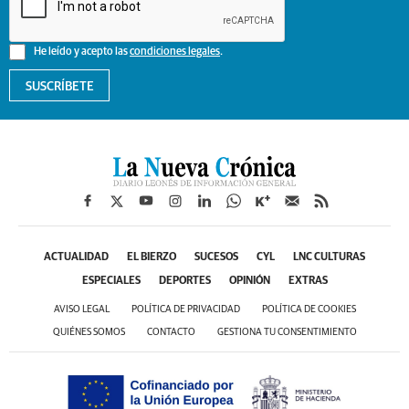
He leído y acepto las
condiciones legales
.
SUSCRÍBETE
ACTUALIDAD
EL BIERZO
SUCESOS
CYL
LNC CULTURAS
ESPECIALES
DEPORTES
OPINIÓN
EXTRAS
AVISO LEGAL
POLÍTICA DE PRIVACIDAD
POLÍTICA DE COOKIES
QUIÉNES SOMOS
CONTACTO
GESTIONA TU CONSENTIMIENTO