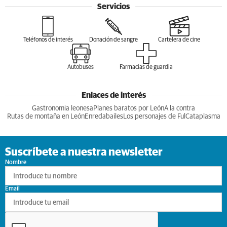
Servicios
Teléfonos de interés
Donación de sangre
Cartelera de cine
Autobuses
Farmacias de guardia
Enlaces de interés
Gastronomia leonesa
Planes baratos por León
A la contra
Rutas de montaña en León
Enredabailes
Los personajes de Ful
Cataplasma
Suscríbete a nuestra newsletter
Nombre
Email