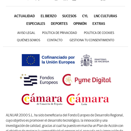
ACTUALIDAD
EL BIERZO
SUCESOS
CYL
LNC CULTURAS
ESPECIALES
DEPORTES
OPINIÓN
EXTRAS
AVISO LEGAL
POLÍTICA DE PRIVACIDAD
POLÍTICA DE COOKIES
QUIÉNES SOMOS
CONTACTO
GESTIONA TU CONSENTIMIENTO
ALNUAR 2000 S.L. ha sido beneficiaria del Fondo Europeo de Desarrollo Regional,
cuyo objetivo es promover el desarrollo tecnológico, la innovación y una
investigación de calidad, gracias al cual ha puesto en marcha un Plan de Acción con