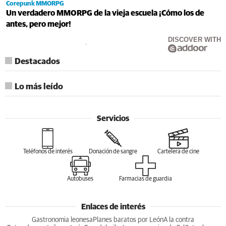
Corepunk MMORPG
Un verdadero MMORPG de la vieja escuela ¡Cómo los de
antes, pero mejor!
DISCOVER WITH
Destacados
Lo más leído
Servicios
Teléfonos de interés
Donación de sangre
Cartelera de cine
Autobuses
Farmacias de guardia
Enlaces de interés
Gastronomia leonesa
Planes baratos por León
A la contra