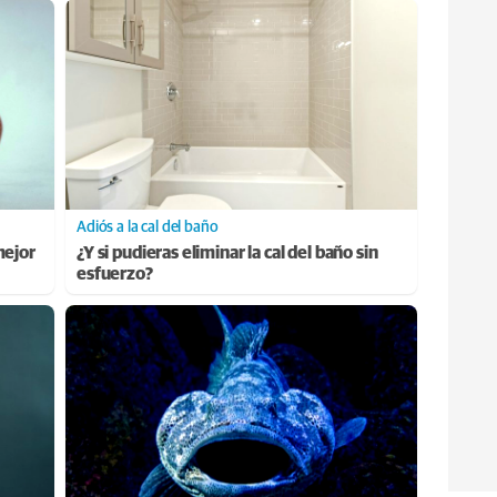
Adiós a la cal del baño
mejor
¿Y si pudieras eliminar la cal del baño sin
esfuerzo?