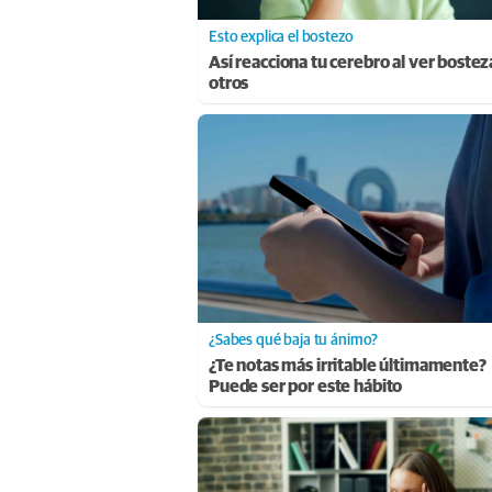
Esto explica el bostezo
Así reacciona tu cerebro al ver bostez
otros
¿Sabes qué baja tu ánimo?
¿Te notas más irritable últimamente?
Puede ser por este hábito