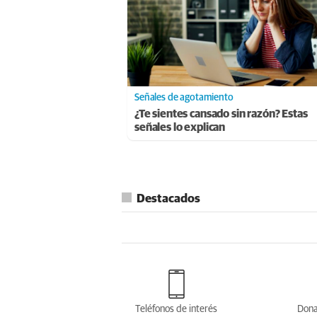
Señales de agotamiento
¿Te sientes cansado sin razón? Estas
señales lo explican
Destacados
Teléfonos de interés
Dona