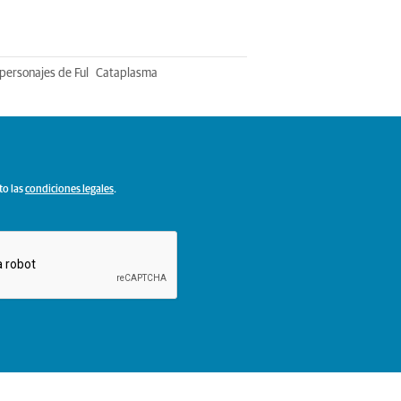
personajes de Ful
Cataplasma
to las
condiciones legales
.