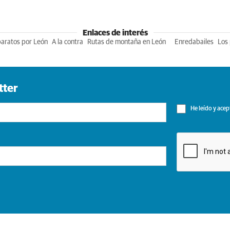
Enlaces de interés
baratos por León
A la contra
Rutas de montaña en León
Enredabailes
Los 
tter
He leído y acep