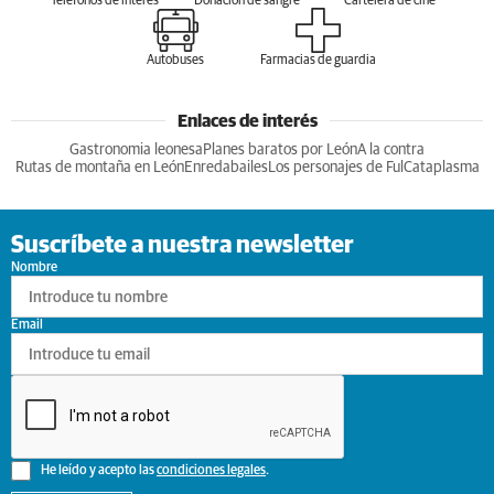
Teléfonos de interés
Donación de sangre
Cartelera de cine
Autobuses
Farmacias de guardia
Enlaces de interés
Gastronomia leonesa
Planes baratos por León
A la contra
Rutas de montaña en León
Enredabailes
Los personajes de Ful
Cataplasma
Suscríbete a nuestra newsletter
Nombre
Email
He leído y acepto las
condiciones legales
.