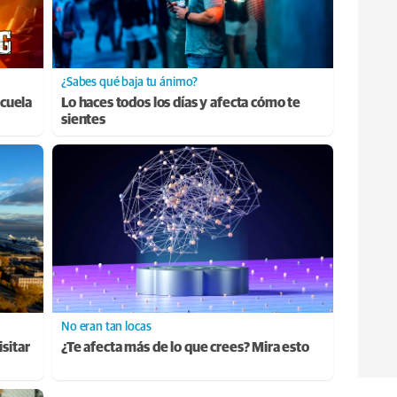
¿Sabes qué baja tu ánimo?
cuela
Lo haces todos los días y afecta cómo te
sientes
No eran tan locas
sitar
¿Te afecta más de lo que crees? Mira esto