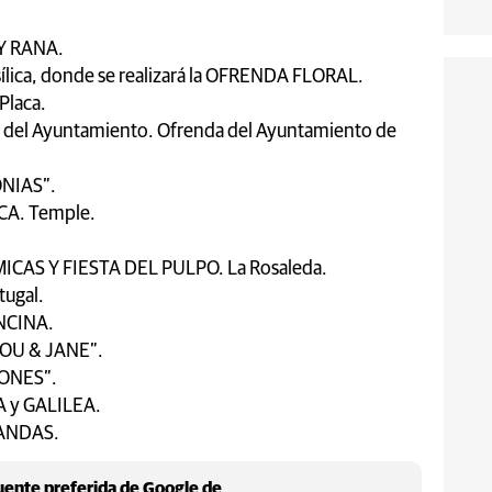
Y RANA.
Basílica, donde se realizará la OFRENDA FLORAL.
Placa.
aza del Ayuntamiento. Ofrenda del Ayuntamiento de
ONIAS”.
A. Temple.
AS Y FIESTA DEL PULPO. La Rosaleda.
ugal.
NCINA.
LOU & JANE”.
JONES”.
A y GALILEA.
BANDAS.
ente preferida de Google de