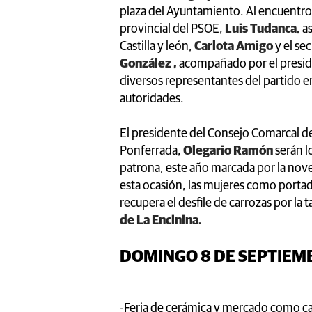
plaza del Ayuntamiento. Al encuentro i
provincial del PSOE,
Luis Tudanca,
a
Castilla y león,
Carlota Amigo
y el se
González ,
acompañado por el presid
diversos representantes del partido e
autoridades.
El presidente del Consejo Comarcal de
Ponferrada,
Olegario Ramón
serán lo
patrona, este año marcada por la noved
esta ocasión, las mujeres como portad
recupera el desfile de carrozas por la 
de La Encinina.
DOMINGO 8 DE SEPTIE
-Feria de cerámica y mercado como ca