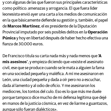
y con algunas de las que fueron sus principales características
como político: amenazas y arrogancia. El que fuera líder
leonesista envió ayer una carta a los medios de comunicación
en la que básicamente defiende su gestión y, también, el papel
de
Marcos Martínez
, el ex presidente de la Diputación
Provincial imputado por seis posibles delitos en la
Operación
Púnica
y hoy en libertad después de haber hecho efectiva una
fianza de 30.000 euros.
De Francisco titula su carta nada más y nada menos que
‘A
mis asesinos’
, y empieza diciendo que «existe el asesinato
civil, ese que se produce cuando se le mata a alguien la fama
en una sociedad pequeña y maléfica. A mí me asesinaron en
León, una ciudad pequeña y dada a oír pero no a escuchar,
dada al lamento y al odio de oficio. Y me asesinaron los
mediocres, los tontos del culo. Eso es lo que más me duele
porque tampoco dice mucho de mi defensa legítima que dejé
en manos de la justicia cósmica, en vez de liarme a guantazos,
aunque sólo fueran dialécticos».