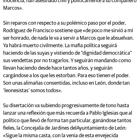
inocencia, han asesinado civil y políticamente a su compañero
Marcos».
Sin reparos con respecto a su polémico paso por el poder,
Rodríguez de Francisco sostiene que «de poco me sirvió a mí
ser honrado, de nada le va a servir a Marcos que le absuelvan.
Ya habrá muerto civilmente. La mafia política seguirá
haciendo de las suyas y vistiendo de “dignidad democrática”
sus vendettas por no tragarlos. Y seguirán mandando como
llevan haciendo desde hace tantos años, y seguirán
cargándose a los que les estorban. Para eso tienen el poder.
Son unas alimañas consentidas, incluso en León, donde tan
‘leonesistas’ somos todos».
Su disertación va subiendo progresivamente de tono hasta
lanzar una reflexión que más recuerda a Pablo Iglesias que al
político que llevó de forma tan particular, ganándose tantos
fieles, la Concejalía de Jardines delAyuntamiento de León:
«Sigue la misma casta, con la venia de esta envejecida