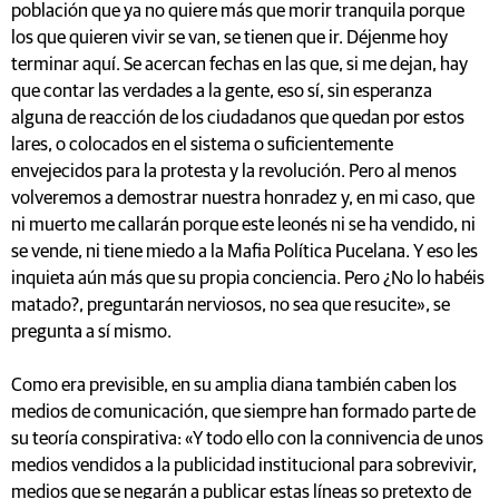
población que ya no quiere más que morir tranquila porque
los que quieren vivir se van, se tienen que ir. Déjenme hoy
terminar aquí. Se acercan fechas en las que, si me dejan, hay
que contar las verdades a la gente, eso sí, sin esperanza
alguna de reacción de los ciudadanos que quedan por estos
lares, o colocados en el sistema o suficientemente
envejecidos para la protesta y la revolución. Pero al menos
volveremos a demostrar nuestra honradez y, en mi caso, que
ni muerto me callarán porque este leonés ni se ha vendido, ni
se vende, ni tiene miedo a la Mafia Política Pucelana. Y eso les
inquieta aún más que su propia conciencia. Pero ¿No lo habéis
matado?, preguntarán nerviosos, no sea que resucite», se
pregunta a sí mismo.
Como era previsible, en su amplia diana también caben los
medios de comunicación, que siempre han formado parte de
su teoría conspirativa: «Y todo ello con la connivencia de unos
medios vendidos a la publicidad institucional para sobrevivir,
medios que se negarán a publicar estas líneas so pretexto de