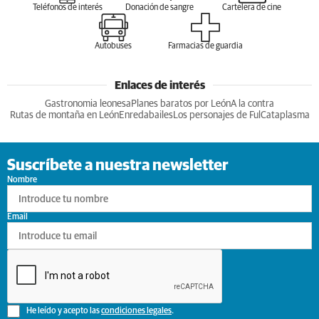
Teléfonos de interés
Donación de sangre
Cartelera de cine
Autobuses
Farmacias de guardia
Enlaces de interés
Gastronomia leonesa
Planes baratos por León
A la contra
Rutas de montaña en León
Enredabailes
Los personajes de Ful
Cataplasma
Suscríbete a nuestra newsletter
Nombre
Email
He leído y acepto las
condiciones legales
.