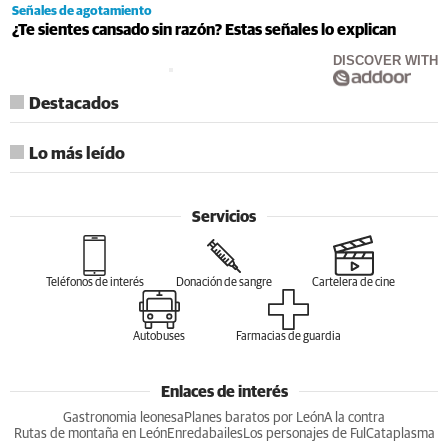
Señales de agotamiento
¿Te sientes cansado sin razón? Estas señales lo explican
DISCOVER WITH
Destacados
Lo más leído
Servicios
Teléfonos de interés
Donación de sangre
Cartelera de cine
Autobuses
Farmacias de guardia
Enlaces de interés
Gastronomia leonesa
Planes baratos por León
A la contra
Rutas de montaña en León
Enredabailes
Los personajes de Ful
Cataplasma