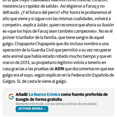
en el que mejor cualidades veamos como codicia, corazón,
resistencia o rapidez de salida». Así eligieron a Faruq y no
defraudó. ¿Y el futuro del perro? «Por honra le probaremos el
año que viene y si sigue con las mismas cualidades, volverá a
competir», explica Julián, quien reconoce que ahora su ilusión
es «que los hijos de Faruq sean también campeones». No es el
primer triunfador de la familia, que tiene sangre de aquel
galgo, Chapapote Chapapote que dio incluso nombre a una
operación de la Guardia Civil que permitió a su vez recuperar
este animal que había estado robado mucho tiempo y que en
marzo de 2013, su propietario legítimo volvía a tenerlo en
casa gracias a las pruebas de
ADN
que documentaron que ese
galgo era el suyo, según explican en la Federación Española de
Galgos. Sí, de casta le viene al galgo.
Añadir
La Nueva Crónica
como fuente preferida de
Google de forma gratuita
Mantente informado con las últimas noticias de actualidad.
ACTIVAR AHORA