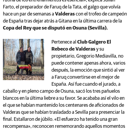
rutina de los entrenamientos es esencial», explica Julián
Farto, el preparador de Faruq de la Tata, el galgo que volvía
hace un par de semanas a
Valderas
con el trofeo de campeón
de España tras dejar atrás a Gitana en la última carrera de la
Copa del Rey que se disputó en Osuna (Sevilla).
Pertenece al
Club Galgero El
Rebeco de Valderas
y su
propietario, Gregorio Mediavilla, no
puede contener apenas ahora, varios
después, la emoción que sintió al ver
a Faruq convertirse en el mejor de
España. Así fue cuando el jurado, a
caballo y en pleno campo de Osuna, sacó los tres pañuelos
blancos en la última liebre a su favor. Se acababa así el vilo en
el que se habían mantenido los centenares de aficionados de
Valderas que se habían trasladado a Sevilla para presenciar la
final. Estallaron de júbilo. «El esfuerzo ha tenido una gran
recompensa», reconocen rememorando aquellos momentos