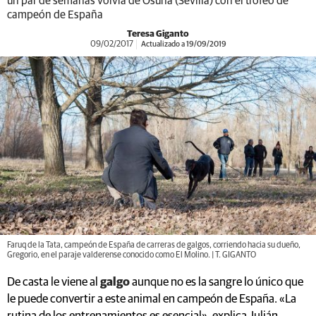
un par de semanas volvía de Osuna (Sevilla) con el trofeo de
campeón de España
Teresa Giganto
09/02/2017
Actualizado a 19/09/2019
Faruq de la Tata, campeón de España de carreras de galgos, corriendo hacia su dueño,
Gregorio, en el paraje valderense conocido como El Molino. | T. GIGANTO
De casta le viene al
galgo
aunque no es la sangre lo único que
le puede convertir a este animal en campeón de España. «La