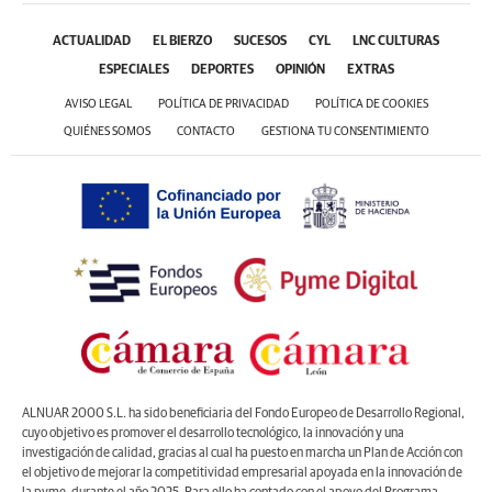
ACTUALIDAD
EL BIERZO
SUCESOS
CYL
LNC CULTURAS
ESPECIALES
DEPORTES
OPINIÓN
EXTRAS
AVISO LEGAL
POLÍTICA DE PRIVACIDAD
POLÍTICA DE COOKIES
QUIÉNES SOMOS
CONTACTO
GESTIONA TU CONSENTIMIENTO
ALNUAR 2000 S.L. ha sido beneficiaria del Fondo Europeo de Desarrollo Regional,
cuyo objetivo es promover el desarrollo tecnológico, la innovación y una
investigación de calidad, gracias al cual ha puesto en marcha un Plan de Acción con
el objetivo de mejorar la competitividad empresarial apoyada en la innovación de