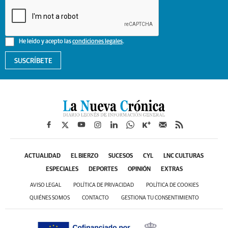
He leído y acepto las
condiciones legales
.
SUSCRÍBETE
ACTUALIDAD
EL BIERZO
SUCESOS
CYL
LNC CULTURAS
ESPECIALES
DEPORTES
OPINIÓN
EXTRAS
AVISO LEGAL
POLÍTICA DE PRIVACIDAD
POLÍTICA DE COOKIES
QUIÉNES SOMOS
CONTACTO
GESTIONA TU CONSENTIMIENTO