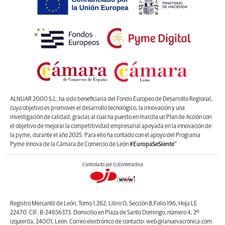
ALNUAR 2000 S.L. ha sido beneficiaria del Fondo Europeo de Desarrollo Regional,
cuyo objetivo es promover el desarrollo tecnológico, la innovación y una
investigación de calidad, gracias al cual ha puesto en marcha un Plan de Acción con
el objetivo de mejorar la competitividad empresarial apoyada en la innovación de
la pyme, durante el año 2025. Para ello ha contado con el apoyo del Programa
Pyme Innova de la Cámara de Comercio de León
#EuropaSeSiente”
Controlado por OJDinteractiva
Registro Mercantil de León, Tomo 1.262, Libro O, Sección 8,Folio 196, Hoja LE
22470. CIF: B-24656373. Domicilio en Plaza de Santo Domingo, número 4, 2º
izquierda, 24001, León. Correo electrónico de contacto: web@lanuevacronica.com.