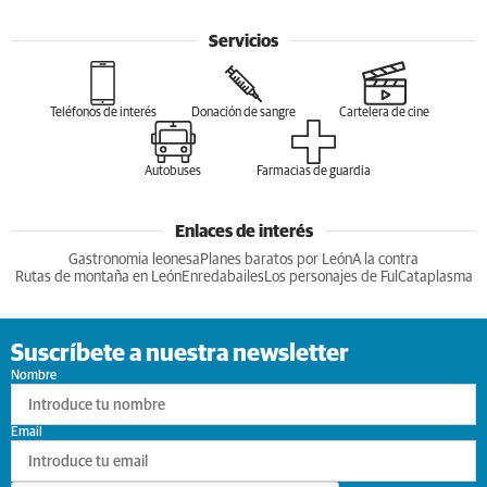
Servicios
Teléfonos de interés
Donación de sangre
Cartelera de cine
Autobuses
Farmacias de guardia
Enlaces de interés
Gastronomia leonesa
Planes baratos por León
A la contra
Rutas de montaña en León
Enredabailes
Los personajes de Ful
Cataplasma
Suscríbete a nuestra newsletter
Nombre
Email