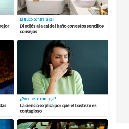
El truco contra la cal
mejor
Di adiós a la cal del baño con estos sencillos
consejos
¿Por qué se contagia?
adas
La ciencia explica por qué el bostezo es
contagioso