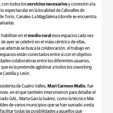
, con todos los
servicios necesarios
y conexión a la
cio espectacular en la localidad de Caboalles de
a de Torío, Canales-La Magdalena (donde se encuentra
rañuelas.
 habilitan en el
medio rural
esos espacios cada vez
 de ayer se celebró en el máss céntrico de ellas,
ue además se busca la colaboración, el trabajo en
espacios están conectados entre sí con el objetivo
idades colaborativas entre los diferentes usuarios,
que es la pretende aglutinar a todos los
coworking
e Castilla y León.
esidenta de Cuatro Valles,
Mari Carmen Mallo
, fue
ueves, en el que también intervinieron para detallar el
nado GAL, Marta García Suárez, como la técnico Mar
aldes de varios municipios que se han sumado a esta
facilitar todas las posibilidades a aquellos que