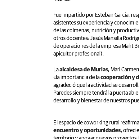
Fue impartido por Esteban García, re
asistentes su experiencia y conocimie
de las colmenas, nutrición y productiv
otros docentes: Jesús Mansilla Rodrígu
de operaciones de la empresa Maht Bee
apicultor profesional).
La
alcaldesa de Murias,
Mari Carmen 
«la importancia de la
cooperación y d
agradeció que la actividad se desarro
Paredes siempre tendrá la puerta abier
desarrollo y bienestar de nuestros pu
El espacio de coworking rural reafirm
encuentro y oportunidades,
ofreci
territorio y apoyar nuevos proyectos l