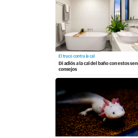
El truco contra la cal
Di adiós a la cal del baño con estos sen
consejos