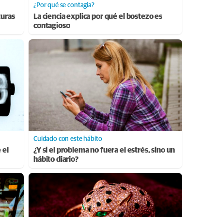
¿Por qué se contagia?
turas
La ciencia explica por qué el bostezo es
contagioso
Cuidado con este hábito
 el
¿Y si el problema no fuera el estrés, sino un
hábito diario?