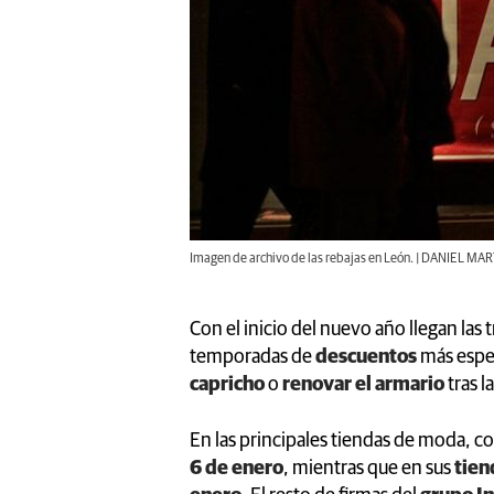
Imagen de archivo de las rebajas en León. | DANIEL MA
Con el inicio del nuevo año llegan las 
temporadas de
descuentos
más esper
capricho
o
renovar el armario
tras l
En las principales tiendas de moda, 
6 de enero
, mientras que en sus
tien