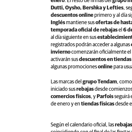
enero
. El resto de firmas del
grupo I
Dutti, Oysho, Bershka y Lefties
, se
descuentos online
primero y al día s
Inglés
mantiene sus
ofertas de hast
temporada oficial de rebajas
el
6 d
al día siguiente en sus
establecimient
registrados podrán acceder a algunas
invierno
comenzarán oficialmente el
activarán sus
descuentos en tiendas 
algunas promociones
online
para usua
Las marcas del
grupo Tendam
, com
iniciado sus
rebajas
desde comienzos 
comercios físicos
, y
Parfois
seguirá 
de enero y en
tiendas físicas
desde el
Según el calendario oficial, las
rebaja