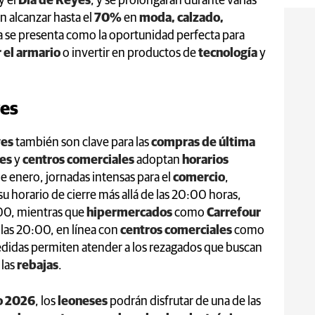
y el
Día de Reyes
, y se prolongarán durante varias
 alcanzar hasta el
70%
en
moda, calzado,
a se presenta como la oportunidad perfecta para
 el armario
o invertir en productos de
tecnología
y
yes
yes
también son clave para las
compras de última
ies
y
centros comerciales
adoptan
horarios
 de enero, jornadas intensas para el
comercio
,
u horario de cierre más allá de las 20:00 horas,
:00, mientras que
hipermercados
como
Carrefour
 las 20:00, en línea con
centros comerciales
como
edidas permiten atender a los rezagados que buscan
 las
rebajas
.
o 2026
, los
leoneses
podrán disfrutar de una de las