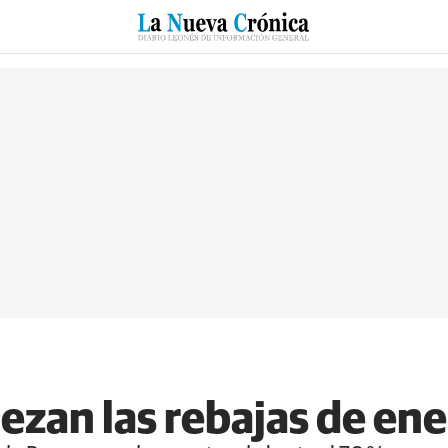
RZO
SUCESOS
CULTURAS
ESPECIALES
DEPORTES
zan las rebajas de en