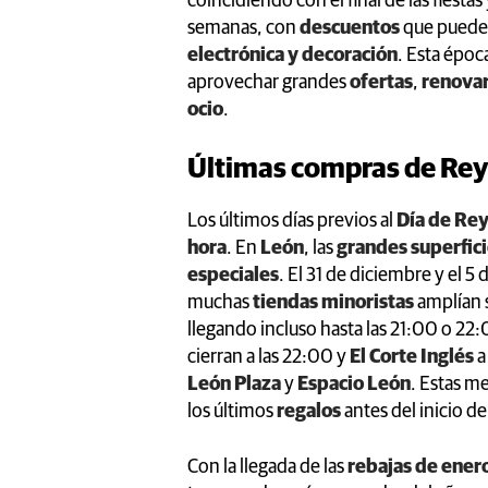
coincidiendo con el final de las fiestas 
semanas, con
descuentos
que pueden
electrónica y decoración
. Esta époc
aprovechar grandes
ofertas
,
renovar
ocio
.
Últimas compras de Re
Los últimos días previos al
Día de Re
hora
. En
León
, las
grandes superfic
especiales
. El 31 de diciembre y el 5
muchas
tiendas minoristas
amplían s
llegando incluso hasta las 21:00 o 22
cierran a las 22:00 y
El Corte Inglés
a
León Plaza
y
Espacio León
. Estas m
los últimos
regalos
antes del inicio de
Con la llegada de las
rebajas de ener