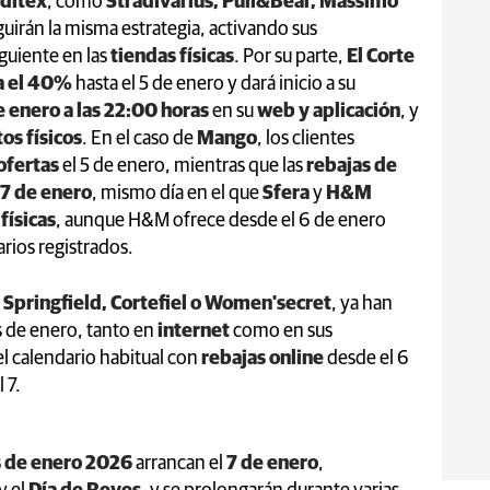
nditex
, como
Stradivarius, Pull&Bear, Massimo
guirán la misma estrategia, activando sus
iguiente en las
tiendas físicas
. Por su parte,
El Corte
a el 40%
hasta el 5 de enero y dará inicio a su
e enero a las 22:00 horas
en su
web y aplicación
, y
os físicos
. En el caso de
Mango
, los clientes
ofertas
el 5 de enero, mientras que las
rebajas de
7 de enero
, mismo día en el que
Sfera
y
H&M
físicas
, aunque H&M ofrece desde el 6 de enero
rios registrados.
o
Springfield, Cortefiel o Women'secret
, ya han
de enero, tanto en
internet
como en sus
el calendario habitual con
rebajas online
desde el 6
 7.
s de enero 2026
arrancan el
7 de enero
,