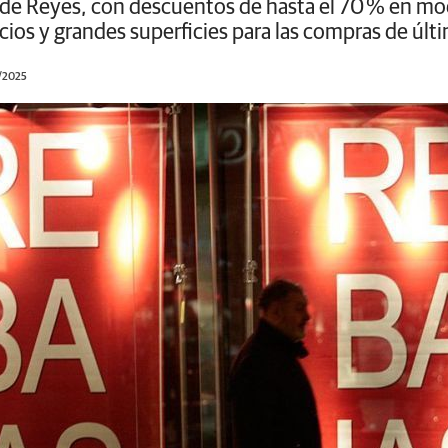
ía de Reyes, con descuentos de hasta el 70 % en mod
cios y grandes superficies para las compras de últ
2/2025