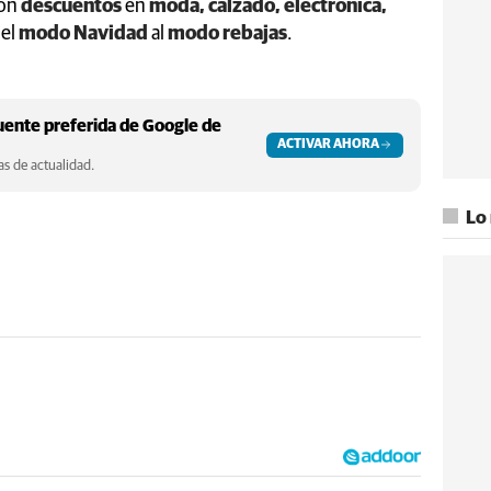
con
descuentos
en
moda, calzado, electrónica,
del
modo Navidad
al
modo rebajas
.
ente preferida de Google de
ACTIVAR AHORA
s de actualidad.
Lo