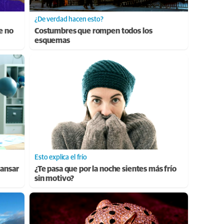
¿De verdad hacen esto?
e no
Costumbres que rompen todos los
esquemas
Esto explica el frío
cansar
¿Te pasa que por la noche sientes más frío
sin motivo?