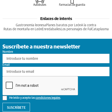
Autobuses
Farmacias de guardia
Enlaces de interés
Gastronomia leonesa
Planes baratos por León
A la contra
Rutas de montaña en León
Enredabailes
Los personajes de Ful
Cataplasma
Suscríbete a nuestra newsletter
Nombre
Email
He leído y acepto las
condiciones legales
.
SUSCRÍBETE