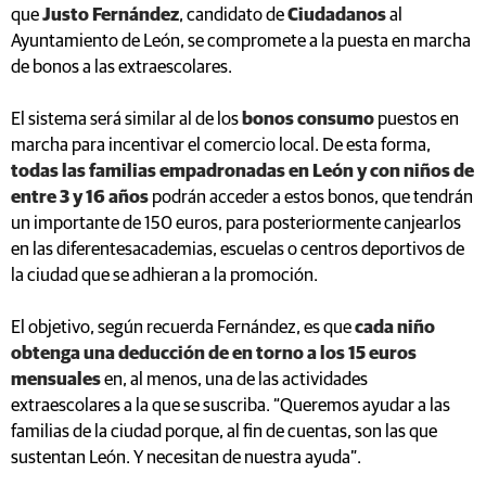
que
Justo Fernández
, candidato de
Ciudadanos
al
Ayuntamiento de León, se compromete a la puesta en marcha
de bonos a las extraescolares.
El sistema será similar al de los
bonos consumo
puestos en
marcha para incentivar el comercio local. De esta forma,
todas las familias empadronadas en León y con niños de
entre 3 y 16 años
podrán acceder a estos bonos, que tendrán
un importante de 150 euros, para posteriormente canjearlos
en las diferentesacademias, escuelas o centros deportivos de
la ciudad que se adhieran a la promoción.
El objetivo, según recuerda Fernández, es que
cada niño
obtenga una deducción de en torno a los 15 euros
mensuales
en, al menos, una de las actividades
extraescolares a la que se suscriba. “Queremos ayudar a las
familias de la ciudad porque, al fin de cuentas, son las que
sustentan León. Y necesitan de nuestra ayuda”.