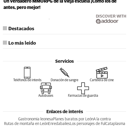
Un verdadero MMORPG de la vieja escuela ¡Cómo los de
antes, pero mejor!
DISCOVER WITH
Destacados
Lo más leído
Servicios
Teléfonos de interés
Donación de sangre
Cartelera de cine
Autobuses
Farmacias de guardia
Enlaces de interés
Gastronomia leonesa
Planes baratos por León
A la contra
Rutas de montaña en León
Enredabailes
Los personajes de Ful
Cataplasma