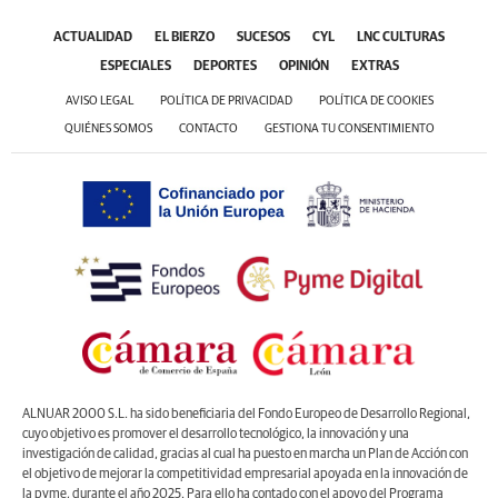
ACTUALIDAD
EL BIERZO
SUCESOS
CYL
LNC CULTURAS
ESPECIALES
DEPORTES
OPINIÓN
EXTRAS
AVISO LEGAL
POLÍTICA DE PRIVACIDAD
POLÍTICA DE COOKIES
QUIÉNES SOMOS
CONTACTO
GESTIONA TU CONSENTIMIENTO
ALNUAR 2000 S.L. ha sido beneficiaria del Fondo Europeo de Desarrollo Regional,
cuyo objetivo es promover el desarrollo tecnológico, la innovación y una
investigación de calidad, gracias al cual ha puesto en marcha un Plan de Acción con
el objetivo de mejorar la competitividad empresarial apoyada en la innovación de
la pyme, durante el año 2025. Para ello ha contado con el apoyo del Programa