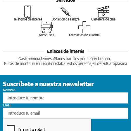
Servicios
Teléfonos de interés
Donación de sangre
Cartelera de cine
Autobuses
Farmacias de guardia
Enlaces de interés
Gastronomia leonesa
Planes baratos por León
A la contra
Rutas de montaña en León
Enredabailes
Los personajes de Ful
Cataplasma
Suscríbete a nuestra newsletter
Nombre
Email