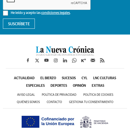
He leído y acepto las
condiciones legales
.
SUSCRÍBETE
ACTUALIDAD
EL BIERZO
SUCESOS
CYL
LNC CULTURAS
ESPECIALES
DEPORTES
OPINIÓN
EXTRAS
AVISO LEGAL
POLÍTICA DE PRIVACIDAD
POLÍTICA DE COOKIES
QUIÉNES SOMOS
CONTACTO
GESTIONA TU CONSENTIMIENTO