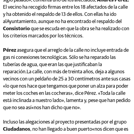
siglo pasado», comenta uno de los afectados,
Andrés Pérez.
El vecino ha recogido firmas entre los 18 afectados de la calle
y ha obtenido el respaldo de 13 de ellos. Con ellas ha ido
alAyuntamiento, aunque no ha encontrado el respaldo del
Consistorio
que se escuda en que la obra se ha realizado con
los criterios marcados por los técnicos.
Pérez
asegura que el arreglo de la calle no incluye entrada de
gas ni conexiones tecnológicas. Sólo se ha reparado las
tuberías de agua, que eran las que justificaban la
reparación.La calle, con más de treinta años, deja a algunos
vecinos con un peldaño de 25 a 30 centímetros ante sus casas
«lo que nos hace que tengamos que poner un alza para poder
meter los coches en las cocheras», dice Pérez. «Toda la calle
está inclinada a nuestro lado», lamenta y, pese que han pedido
que no sea así«nos han dicho que no».
Incluso las alegaciones al proyecto presentadas por el grupo
Ciudadanos
, no han llegado a buen puerto«nos dicen que es