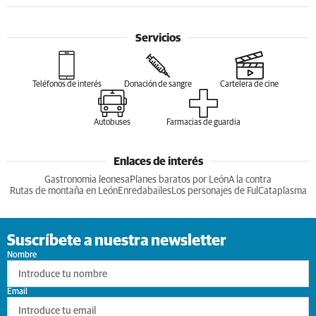
Servicios
Teléfonos de interés
Donación de sangre
Cartelera de cine
Autobuses
Farmacias de guardia
Enlaces de interés
Gastronomia leonesa
Planes baratos por León
A la contra
Rutas de montaña en León
Enredabailes
Los personajes de Ful
Cataplasma
Suscríbete a nuestra newsletter
Nombre
Email