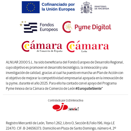
ALNUAR 2000 S.L. ha sido beneficiaria del Fondo Europeo de Desarrollo Regional,
cuyo objetivo es promover el desarrollo tecnológico, la innovación y una
investigación de calidad, gracias al cual ha puesto en marcha un Plan de Acción con
el objetivo de mejorar la competitividad empresarial apoyada en la innovación de
la pyme, durante el año 2025. Para ello ha contado con el apoyo del Programa
Pyme Innova de la Cámara de Comercio de León
#EuropaSeSiente”
Controlado por OJDinteractiva
Registro Mercantil de León, Tomo 1.262, Libro O, Sección 8,Folio 196, Hoja LE
22470. CIF: B-24656373. Domicilio en Plaza de Santo Domingo, número 4, 2º