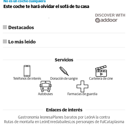
No es un coche cualquiera
Este coche te hará olvidar el sofá de tu casa
DISCOVER WITH
Destacados
Lo más leído
Servicios
Teléfonos de interés
Donación de sangre
Cartelera de cine
Autobuses
Farmacias de guardia
Enlaces de interés
Gastronomia leonesa
Planes baratos por León
A la contra
Rutas de montaña en León
Enredabailes
Los personajes de Ful
Cataplasma