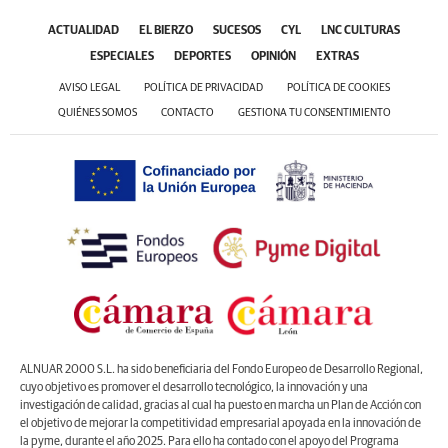
ACTUALIDAD
EL BIERZO
SUCESOS
CYL
LNC CULTURAS
ESPECIALES
DEPORTES
OPINIÓN
EXTRAS
AVISO LEGAL
POLÍTICA DE PRIVACIDAD
POLÍTICA DE COOKIES
QUIÉNES SOMOS
CONTACTO
GESTIONA TU CONSENTIMIENTO
ALNUAR 2000 S.L. ha sido beneficiaria del Fondo Europeo de Desarrollo Regional,
cuyo objetivo es promover el desarrollo tecnológico, la innovación y una
investigación de calidad, gracias al cual ha puesto en marcha un Plan de Acción con
el objetivo de mejorar la competitividad empresarial apoyada en la innovación de
la pyme, durante el año 2025. Para ello ha contado con el apoyo del Programa