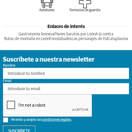
Autobuses
Farmacias de guardia
Enlaces de interés
Gastronomia leonesa
Planes baratos por León
A la contra
Rutas de montaña en León
Enredabailes
Los personajes de Ful
Cataplasma
Suscríbete a nuestra newsletter
Nombre
Email
He leído y acepto las
condiciones legales
.
SUSCRÍBETE